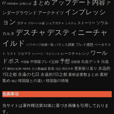
アップデート内容
まとめ
ア
f7
お知らせ
Helltaker
インプレッシ
アークナイツ
ンダーグラウンド
ョン
ソウル
ガチャ
ストーリー
シェアガチャ
グローバル版
システム
デスチャ
デスティニーチャ
カルタ
イルド
バランス調整
プレイ感想
ベータテス
バフデバフ効果一覧
ワール
ト
リスト
リセマラ
レースチャレンジ
リバース・ラビリンス
ドボス
予想
出血デッキ
出血
中国版プレイ記録
信頼度
中国版
永远的
パ
更新振り返り
影装
少人数編成
勝利の女神: NIKKE
日記
明日方舟
7日之都
永遠の七日
永遠的7日之都
素材
素材必要数まとめ
集め
韓国版との違い
韓国版の情報
雑記
免責事項
当サイトは著作権法第32条に基づき画像を引用しておりま
す。