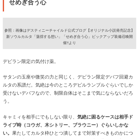
せめぎ合う心
参照：画像はデスティニーチャイルド公式ブログ【オリジナル小説発売記念】
新ソウルカルタ「蕩揺する想い」「せめぎ合う心」ピックアップ装備召喚開
催!!より
デビラン限定の気付け薬。
サタンの玉座や微笑の力と同じく、デビラン限定デバフ回避カ
ルタの系譜だ。気絶は今のところデビルランブルぐらいでしか
受けないデバフなので、制限自体はそこまで気にならないだろ
う。
キャミィを相手にでもしない限り、
気絶に困るケースは相手ド
ライブ時（コウガ、木シトリー、ブラウニー）ぐらいしかな
い。
果たしてカルタ枠ひとつ潰してまで対策すべきものかにつ