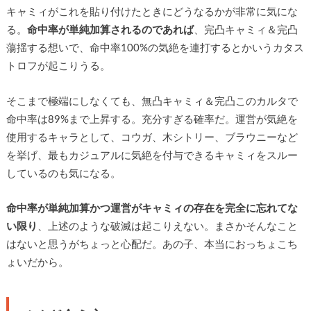
キャミィがこれを貼り付けたときにどうなるかが非常に気にな
る。
命中率が単純加算されるのであれば
、完凸キャミィ＆完凸
蕩揺する想いで、命中率100%の気絶を連打するとかいうカタス
トロフが起こりうる。
そこまで極端にしなくても、無凸キャミィ＆完凸このカルタで
命中率は89%まで上昇する。充分すぎる確率だ。運営が気絶を
使用するキャラとして、コウガ、木シトリー、ブラウニーなど
を挙げ、最もカジュアルに気絶を付与できるキャミィをスルー
しているのも気になる。
命中率が単純加算かつ運営がキャミィの存在を完全に忘れてな
い限り
、上述のような破滅は起こりえない。まさかそんなこと
はないと思うがちょっと心配だ。あの子、本当におっちょこち
ょいだから。