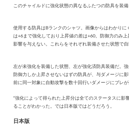
このチャイルドに強化状態の異なるふたつの防具を装備
使用する防具はBランクのシャツ。画像からはわかりに
は+6まで強化しており上昇値の差は+60。防御力のみ
影響を与えない。これらをそれぞれ装備させた状態で自
左が未強化を装備した状態、左が強化済防具装備だ。強
防御力しか上昇させないはずの防具が、与ダメージに影
前に同一対象に自動攻撃を数十回行いダメージにブレが
“強化によって得られた上昇分は全てのステータスに影
ることがわかった。では日本版ではどうだろう。
日本版