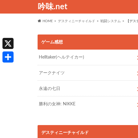
吟味.net
HOME
デスティニーチャイルド
戦闘システム
【デス
ゲーム感想
X
Helltaker(ヘルテイカー)
共
アークナイツ
有
永遠の七日
勝利の女神: NIKKE
デスティニーチャイルド