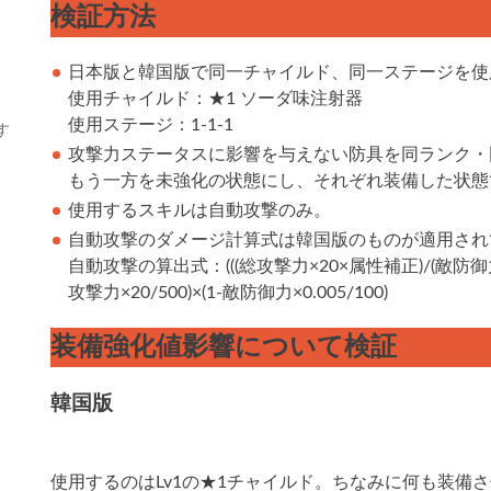
検証方法
日本版と韓国版で同一チャイルド、同一ステージを使
使用チャイルド：★1 ソーダ味注射器
使用ステージ：1-1-1
す
攻撃力ステータスに影響を与えない防具を同ランク・
もう一方を未強化の状態にし、それぞれ装備した状態
使用するスキルは自動攻撃のみ。
自動攻撃のダメージ計算式は韓国版のものが適用され
自動攻撃の算出式：(((総攻撃力×20×属性補正)/(敵防御力
攻撃力×20/500)×(1-敵防御力×0.005/100)
装備強化値影響について検証
韓国版
使用するのはLv1の★1チャイルド。ちなみに何も装備