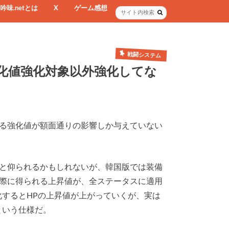
吟味.netとは
X
ゲーム感想
戦闘システム
化値強化対象以外強化してな
る強化値が額面通りの影響しか与えていない
と仰られるかもしれないが、韓国版では装備
際に得られる上昇値が、全ステータスに適用
化するとHPの上昇値が上がっていくが、実は
という仕様だ。