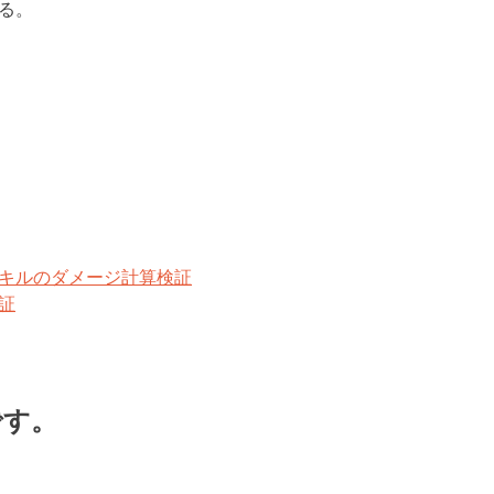
る。
キルのダメージ計算検証
証
です。