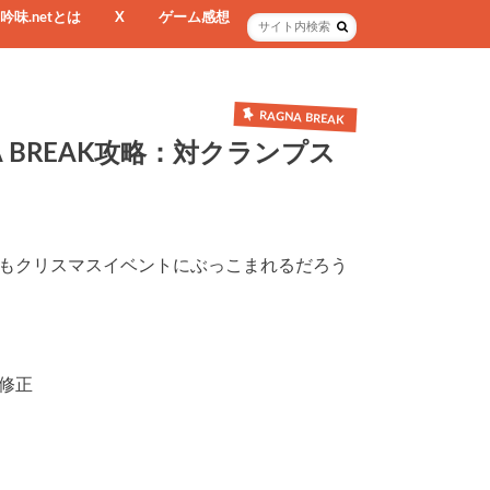
吟味.netとは
X
ゲーム感想
RAGNA BREAK
 BREAK攻略：対クランプス
もクリスマスイベントにぶっこまれるだろう
修正