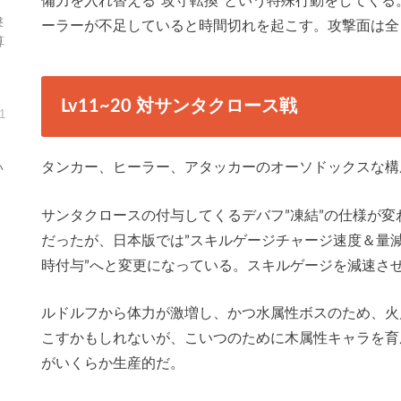
備力を入れ替える”攻守転換”という特殊行動をしてく
撃
ーラーが不足していると時間切れを起こす。攻撃面は全
算
Lv11~20 対サンタクロース戦
1
タンカー、ヒーラー、アタッカーのオーソドックスな構
い
サンタクロースの付与してくるデバフ”凍結”の仕様が
だったが、日本版では”スキルゲージチャージ速度＆量
時付与”へと変更になっている。スキルゲージを減速さ
ルドルフから体力が激増し、かつ水属性ボスのため、火
こすかもしれないが、こいつのために木属性キャラを育
がいくらか生産的だ。