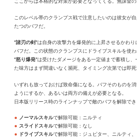
ここからは本格的な対策が必要となってくる。無課金の
このレベル帯のクランプス戦で注意したいのは彼女が自身
たつのバフだ。
“諸刃の剣”
は自身の攻撃力を爆発的に上昇させるかわり
バフだ。この状態のクランプスにドライブスキルを使わ
“怒り爆発”
は受けたダメージをある一定値まで蓄積し、
た味方はまず間違いなく瀕死、タイミング次第では即死
いずれも放っておけば致命傷になる。バフそのものを消
ようにするか、あるいは両方の備えが必要となる。
日本版リリース時のラインナップで敵のバフを解除でき
ノーマルスキル
で解除可能：ニルティ
スライドスキル
で解除可能：なし
ドライブスキル
で解除可能：ジュピター、ニルティ、