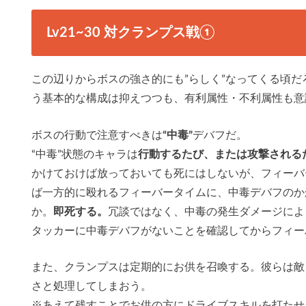
Lv21~30 対クランプス戦①
この辺りからボスの強さ的にも”らしく”なってくる頃
う基本的な構成は抑えつつも、有利属性・不利属性も意
ボスの行動で注意すべきは
“中毒”
デバフだ。
“中毒”状態のキャラは
行動するたび、または攻撃される
かけておけば放っておいても死にはしないが、フィーバ
ば一方的に殴れるフィーバータイムに、中毒デバフのか
か。
即死する。
冗談ではなく、中毒の発生ダメージによ
タッカーに中毒デバフがないことを確認してからフィー
また、クランプスは定期的にお供を召喚する。彼らは敵
さと処理してしまおう。
※あえて残すことでお供の方にドライブスキルを打たせ