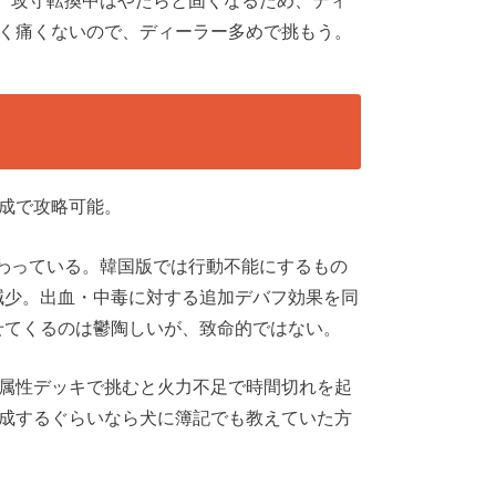
る。攻守転換中はやたらと固くなるため、ディ
く痛くないので、ディーラー多めで挑もう。
成で攻略可能。
変わっている。韓国版では行動不能にするもの
減少。出血・中毒に対する追加デバフ効果を同
せてくるのは鬱陶しいが、致命的ではない。
属性デッキで挑むと火力不足で時間切れを起
成するぐらいなら犬に簿記でも教えていた方