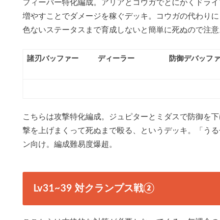
フィーバー特化編成。アリアとコウガでとにかくドライ
増やすことでダメージを稼ぐデッキ。コウガの代わりに
色ないステータスまで育成しないと簡単に死ぬので注意
諸刃バッファー
ディーラー
防御デバッフ
こちらは攻撃特化編成。ジュピターとミダスで防御を下
撃を上げまくって死ぬまで殴る、というデッキ。「うる
ン向け。編成難易度爆超。
Lv31~39 対クランプス戦②