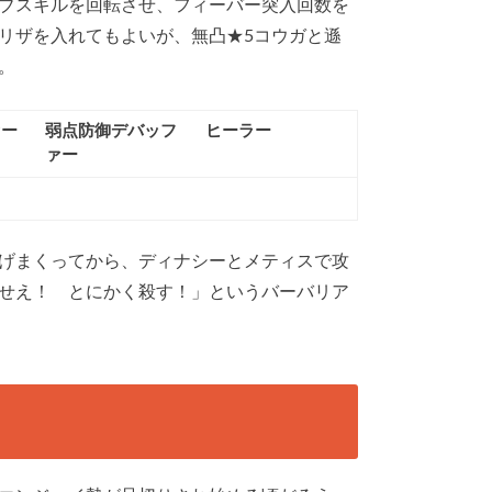
ブスキルを回転させ、フィーバー突入回数を
リザを入れてもよいが、無凸★5コウガと遜
。
ァー
弱点防御デバッフ
ヒーラー
ァー
げまくってから、ディナシーとメティスで攻
せえ！ とにかく殺す！」というバーバリア