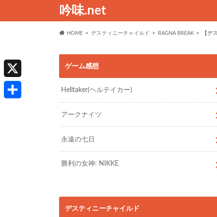
吟味.net
HOME
デスティニーチャイルド
RAGNA BREAK
【デス
ゲーム感想
X
Helltaker(ヘルテイカー)
共
アークナイツ
有
永遠の七日
勝利の女神: NIKKE
デスティニーチャイルド