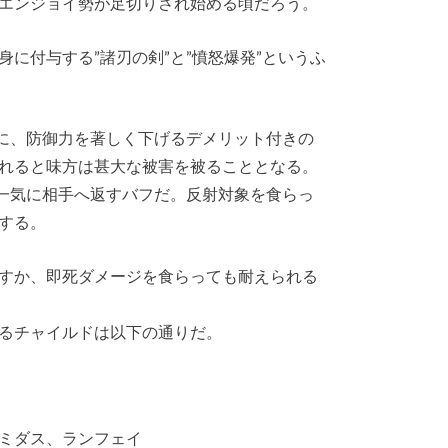
エンジョイ勢が足切りされ始める頃だろう。
に付与する”諸刃の剣”と”憤怒爆発”というふ
に、防御力を著しく下げるデメリット付きの
れると味方は甚大な被害を被ることとなる。
一気に相手へ返すバフだ。反射対象を食らっ
する。
すか、即死ダメージを食らっても耐えられる
るチャイルドは以下の通りだ。
ミダス、ランフェイ