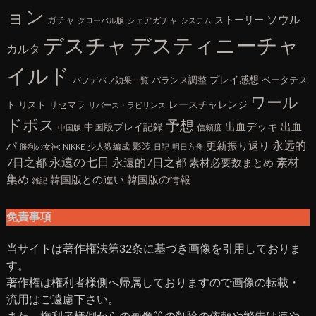
ョン
ソウル
ガチャ
ストーリー
シェアガチャ
グローバル版
システム
デスチャ
デスティニーチャ
カルタ
イルド
バランス調整
プレイ感想
ベータテス
バフデバフ効果一覧
ワール
ト
リスト
リセマラ
レースチャレンジ
リバース・ラビリンス
ドボス
予想
出血デッキ
出血
中国版プレイ記録
信頼度
中国版
永远的
パ
更新振り返り
影装
少人数編成
勝利の女神: NIKKE
日記
明日方舟
7日之都
永遠の七日
永遠的7日之都
素材
素材必要数まとめ
集め
韓国版との違い
韓国版の情報
雑記
免責事項
当サイトは著作権法第32条に基づき画像を引用しておりま
す。
著作権は権利者様側へ帰属しておりますので画像の転載・
流用はご遠慮下さい。