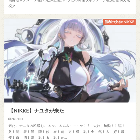
視ダ…
勝利の女神: NIKKE
【NIKKE】ナユタが来た
2025.10.31
来た。 ナユタの所感 む。 ムッ。 ムムム～～～ッ！？ 去れ、煩悩！！ 臨！
兵！ 闘！ 者！ 皆！ 陣！ 烈！ 在！ 前！ 方！ 横！ 乳！ 全！ 然！ 大！ 好！ 銀！
髪！ 白！ 眉！ 溢！ 乳！ ＆！ 乳！ wi…