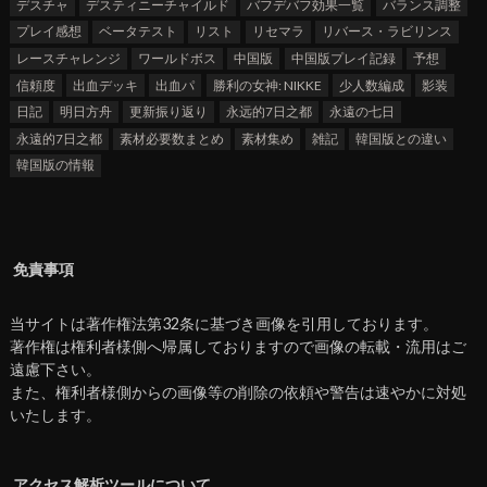
デスチャ
デスティニーチャイルド
バフデバフ効果一覧
バランス調整
プレイ感想
ベータテスト
リスト
リセマラ
リバース・ラビリンス
レースチャレンジ
ワールドボス
中国版
中国版プレイ記録
予想
信頼度
出血デッキ
出血パ
勝利の女神: NIKKE
少人数編成
影装
日記
明日方舟
更新振り返り
永远的7日之都
永遠の七日
永遠的7日之都
素材必要数まとめ
素材集め
雑記
韓国版との違い
韓国版の情報
免責事項
当サイトは著作権法第32条に基づき画像を引用しております。
著作権は権利者様側へ帰属しておりますので画像の転載・流用はご
遠慮下さい。
また、権利者様側からの画像等の削除の依頼や警告は速やかに対処
いたします。
アクセス解析ツールについて