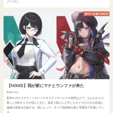
メージに…
勝利の女神: NIKKE
【NIKKE】我が家にマナとウンファが来た
2025.10.02
配布のガチャチケットやハイクオリティモールドの使用などで、なんだかんだ
新しいSSRキャラが増えてきた。直近で新たに入手したキャラのスキル所感と、
編成の推移を記録する。例によって、すべて無根拠な勘と雰囲気で評価してい
る。 …