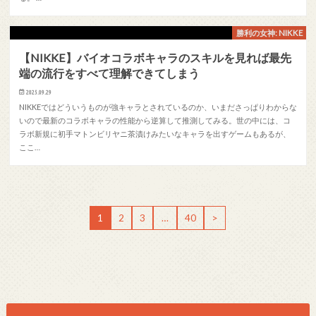
勝利の女神: NIKKE
【NIKKE】バイオコラボキャラのスキルを見れば最先
端の流行をすべて理解できてしまう
2025.09.29
NIKKEではどういうものが強キャラとされているのか、いまださっぱりわからな
いので最新のコラボキャラの性能から逆算して推測してみる。世の中には、コ
ラボ新規に初手マトンビリヤニ茶漬けみたいなキャラを出すゲームもあるが、
ここ…
1
2
3
…
40
>