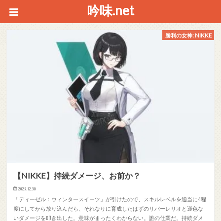
吟味.net
勝利の女神: NIKKE
【NIKKE】持続ダメージ、お前か？
2025.12.30
「ディーゼル：ウィンタースイーツ」が引けたので、スキルレベルを適当に4程
度にしてから放り込んだら、それなりに育成したはずのリバーレリオと遜色な
いダメージを叩き出した。意味がまったくわからない。誰の仕業だ。持続ダメ