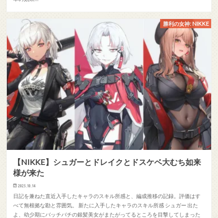
勝利の女神: NIKKE
【NIKKE】シュガーとドレイクとドスケベ大むち如来
様が来た
2025.10.14
日記を兼ねた直近入手したキャラのスキル所感と、編成推移の記録。評価はす
べて無根拠な勘と雰囲気。 新たに入手したキャラのスキル所感 シュガー 出た
よ、幼少期にバッチバチの銀髪美女がまたがってるところを目撃してしまった