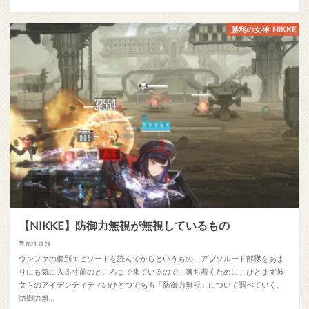
勝利の女神: NIKKE
【NIKKE】防御力無視が無視しているもの
2025.10.29
ウンファの個別エピソードを読んでからというもの、アブソルート部隊をあま
りにも気に入る寸前のところまで来ているので、落ち着くために、ひとまず彼
女らのアイデンティティのひとつである「防御力無視」について調べていく。
防御力無…