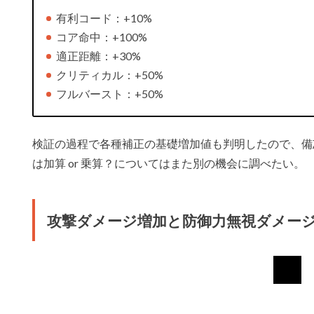
有利コード：+10%
コア命中：+100%
適正距離：+30%
クリティカル：+50%
フルバースト：+50%
検証の過程で各種補正の基礎増加値も判明したので、備
は加算 or 乗算？についてはまた別の機会に調べたい。
攻撃ダメージ増加と防御力無視ダメー