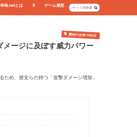
吟味.netとは
X
ゲーム感想
勝利の女神: NIKKE
撃ダメージに及ぼす威力パワー
るため、彼女らの持つ「攻撃ダメージ増加」