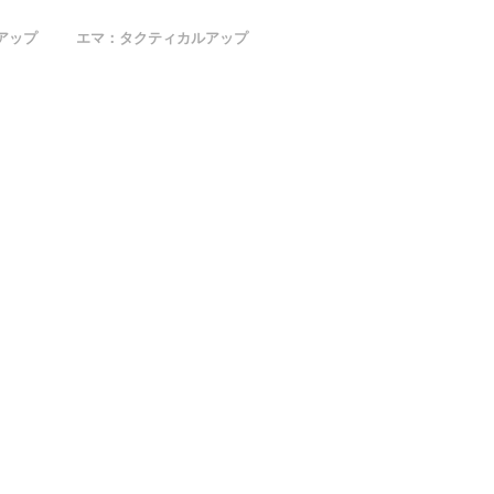
アップ
エマ：タクティカルアップ