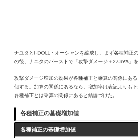
レベル：140
レベル：140
レベル：140
対象：ユニオン射撃場の雑魚
武器種：サブマシンガン
武器種：スナイパーライフル
付与バフ：
防御力：100
ダメージ計測スキル：通常攻撃（攻撃力の8.73%）
ダメージ計測スキル：通常攻撃（攻撃力の69.04%）
属性：攻撃者と同属性（等倍）
（敵に）受けるダメージ +3.72%
コアダメージ：200%
チャージ時間：1秒
※付与バフは検証に関係あるもののみ記載。
チャージ倍率：250%
付与バフ：
防御力無視ダメージ増加 +38.4%
ナユタとI-DOLL・オーシャンを編成し、まず各種補
の後、ナユタのバーストで「攻撃ダメージ＋27.39%
※付与バフは検証に関係あるもののみ記載。
攻撃ダメージ増加の効果が各種補正と乗算の関係にあるな
似する。加算の関係にあるなら、増加率は表記よりも下
各種補正とは乗算の関係にあると結論づけた。
各種補正の基礎増加値
各種補正の基礎増加値