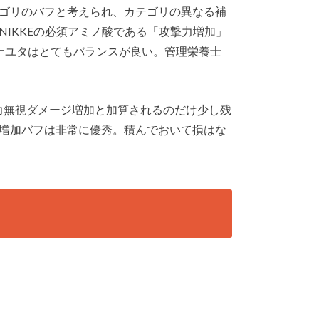
ゴリのバフと考えられ、カテゴリの異なる補
IKKEの必須アミノ酸である「攻撃力増加」
ナユタはとてもバランスが良い。管理栄養士
力無視ダメージ増加と加算されるのだけ少し残
増加バフは非常に優秀。積んでおいて損はな