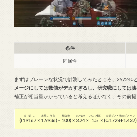
防御力：100
条件
同属性
まずはプレーンな状況で計測してみたところ、29724
メージにしては数値がデカすぎるし、研究職にしては膝
補正が相当量かかっていると考えるほかなく、その前提
攻撃力
攻撃力増加
敵防御
ダメ倍率
フルバ補正
攻撃ダメ+持続ダメバフ
((
19167
×
1.9936
) –
100
) ×
3.24
×
1.5
× (
0.1728+1.432