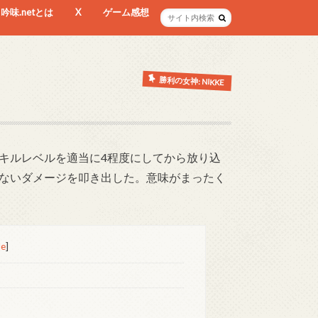
吟味.netとは
X
ゲーム感想
勝利の女神: NIKKE
キルレベルを適当に4程度にしてから放り込
ないダメージを叩き出した。意味がまったく
de
]