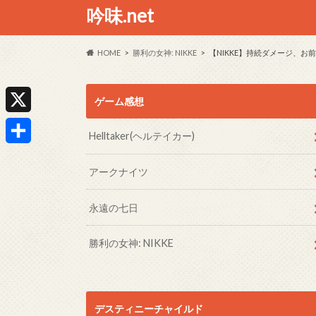
吟味.net
HOME
勝利の女神: NIKKE
【NIKKE】持続ダメージ、お
ゲーム感想
X
Helltaker(ヘルテイカー)
共
アークナイツ
有
永遠の七日
勝利の女神: NIKKE
デスティニーチャイルド