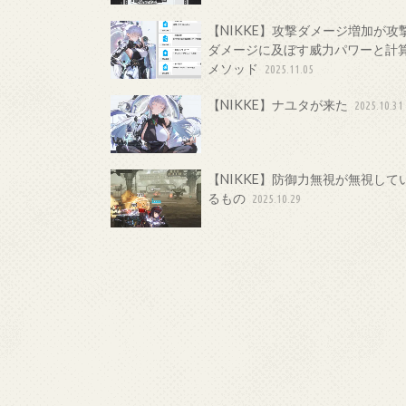
【NIKKE】攻撃ダメージ増加が攻
ダメージに及ぼす威力パワーと計
メソッド
2025.11.05
【NIKKE】ナユタが来た
2025.10.31
【NIKKE】防御力無視が無視して
るもの
2025.10.29