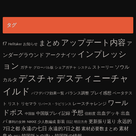
タグ
アップデート内容
まとめ
ア
f7
お知らせ
Helltaker
インプレッシ
アークナイツ
ンダーグラウンド
ョン
ソウル
ガチャ
ストーリー
シェアガチャ
グローバル版
システム
デスチャ
デスティニーチャ
カルタ
イルド
バランス調整
プレイ感想
ベータテス
バフデバフ効果一覧
ワール
ト
リスト
リセマラ
レースチャレンジ
リバース・ラビリンス
ドボス
予想
出血デッキ
出血
中国版プレイ記録
信頼度
中国版
永远的
パ
更新振り返り
影装
少人数編成
勝利の女神: NIKKE
日記
明日方舟
7日之都
永遠の七日
永遠的7日之都
素材
素材必要数まとめ