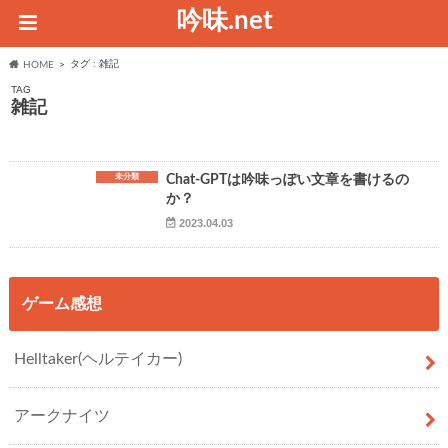
吟味.net
タグ : 雑記
HOME
TAG
雑記
未分類
Chat-GPTは吟味っぽい文章を書けるの
か？
2023.04.03
ゲーム感想
Helltaker(ヘルテイカー)
アークナイツ