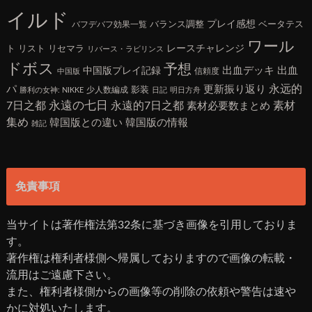
イルド
バランス調整
プレイ感想
ベータテス
バフデバフ効果一覧
ワール
ト
リスト
リセマラ
レースチャレンジ
リバース・ラビリンス
ドボス
予想
出血デッキ
出血
中国版プレイ記録
信頼度
中国版
永远的
パ
更新振り返り
影装
少人数編成
勝利の女神: NIKKE
日記
明日方舟
7日之都
永遠の七日
永遠的7日之都
素材
素材必要数まとめ
集め
韓国版との違い
韓国版の情報
雑記
免責事項
当サイトは著作権法第32条に基づき画像を引用しておりま
す。
著作権は権利者様側へ帰属しておりますので画像の転載・
流用はご遠慮下さい。
また、権利者様側からの画像等の削除の依頼や警告は速や
かに対処いたします。