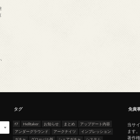
撃
算
い
タグ
免責
f7
Helltaker
お知らせ
まとめ
アップデート内容
当サイ
ます
アンダーグラウンド
アークナイツ
インプレッション
著作
ガチャ
グローバル版
シェアガチャ
システム