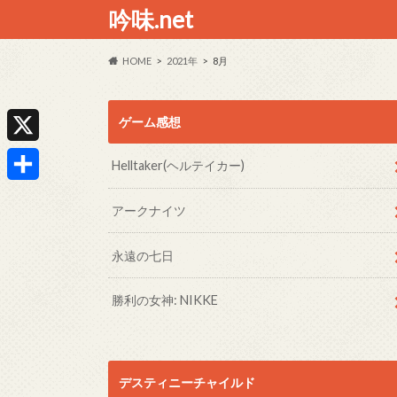
吟味.net
HOME
2021年
8月
ゲーム感想
X
Helltaker(ヘルテイカー)
共
アークナイツ
有
永遠の七日
勝利の女神: NIKKE
デスティニーチャイルド