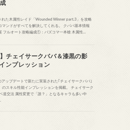
成
た木属性レイド「Wounded Winner part.3」を攻略
コマンドがすべてを解決してくれる。 クババ基本情報
案 フルオート攻略編成①：バズコマ一本槍 木属性…
】チェイサークババ＆漆黒の影
インプレッション
日のアップデートで新たに実装された｢チェイサークババ｣
」のスキル性能インプレッションを掲載。 チェイサーク
ケベ道交法 属性変更で「誰？」となるキャラも多い中
…