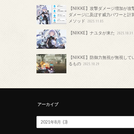
【NIKKE】攻撃ダメージ増加が攻
ダメージに及ぼす威力パワーと計
メソッド
2025.11.05
【NIKKE】ナユタが来た
2025.10.31
【NIKKE】防御力無視が無視して
るもの
2025.10.29
アーカイブ