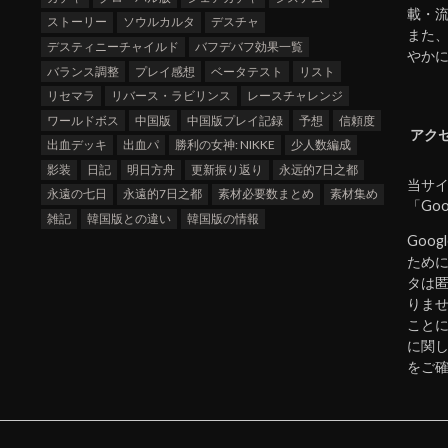
載・
ストーリー
ソウルカルタ
デスチャ
また
デスティニーチャイルド
バフデバフ効果一覧
やか
バランス調整
プレイ感想
ベータテスト
リスト
リセマラ
リバース・ラビリンス
レースチャレンジ
ワールドボス
中国版
中国版プレイ記録
予想
信頼度
アク
出血デッキ
出血パ
勝利の女神: NIKKE
少人数編成
影装
日記
明日方舟
更新振り返り
永远的7日之都
当サイ
永遠の七日
永遠的7日之都
素材必要数まとめ
素材集め
「Go
雑記
韓国版との違い
韓国版の情報
Goo
ために
タは
りませ
こと
に関
をご