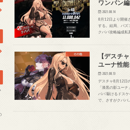
ワンパン編
2021.08.14
8月12日より開催され
する。結局、バズ
クババ攻略編成私
【デスチャ
その他
ユーナ性能
2021.08.13
デスチャ8月12
「漆黒の影ユーナ
？
ババ 駆けるドス
で、さすがクババ
の