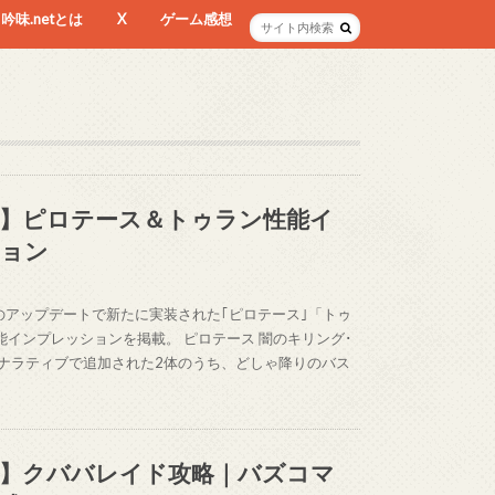
吟味.netとは
X
ゲーム感想
】ピロテース＆トゥラン性能イ
ョン
日のアップデートで新たに実装された｢ピロテース｣「トゥ
能インプレッションを掲載。 ピロテース 闇のキリング･
のナラティブで追加された2体のうち、どしゃ降りのバス
】クババレイド攻略｜バズコマ