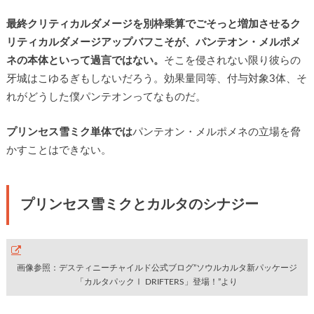
最終クリティカルダメージを別枠乗算でごそっと増加させるク
リティカルダメージアップバフこそが、パンテオン・メルポメ
ネの本体といって過言ではない。
そこを侵されない限り彼らの
牙城はこゆるぎもしないだろう。効果量同等、付与対象3体、そ
れがどうした僕パンテオンってなものだ。
プリンセス雪ミク単体では
パンテオン・メルポメネの立場を脅
かすことはできない。
プリンセス雪ミクとカルタのシナジー
画像参照：デスティニーチャイルド公式ブログ”ソウルカルタ新パッケージ
「カルタパックⅠ DRIFTERS」登場！”より