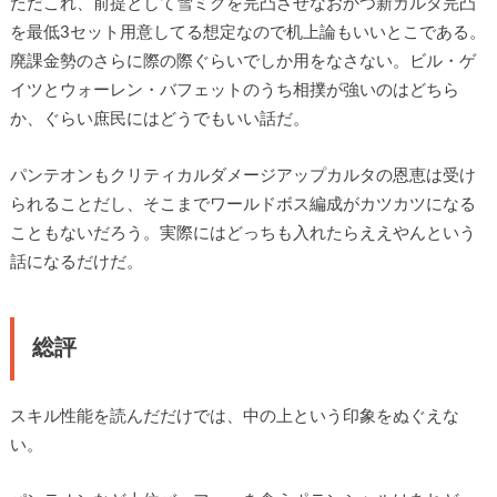
ただこれ、前提として雪ミクを完凸させなおかつ新カルタ完凸
を最低3セット用意してる想定なので机上論もいいとこである。
廃課金勢のさらに際の際ぐらいでしか用をなさない。ビル・ゲ
イツとウォーレン・バフェットのうち相撲が強いのはどちら
か、ぐらい庶民にはどうでもいい話だ。
パンテオンもクリティカルダメージアップカルタの恩恵は受け
られることだし、そこまでワールドボス編成がカツカツになる
こともないだろう。実際にはどっちも入れたらええやんという
話になるだけだ。
総評
スキル性能を読んだだけでは、中の上という印象をぬぐえな
い。