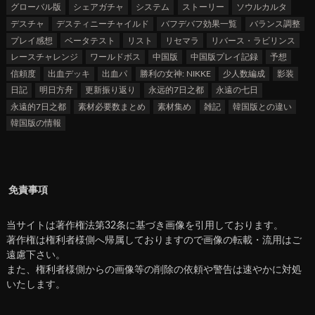
グローバル版
シェアガチャ
システム
ストーリー
ソウルカルタ
デスチャ
デスティニーチャイルド
バフデバフ効果一覧
バランス調整
プレイ感想
ベータテスト
リスト
リセマラ
リバース・ラビリンス
レースチャレンジ
ワールドボス
中国版
中国版プレイ記録
予想
信頼度
出血デッキ
出血パ
勝利の女神: NIKKE
少人数編成
影装
日記
明日方舟
更新振り返り
永远的7日之都
永遠の七日
永遠的7日之都
素材必要数まとめ
素材集め
雑記
韓国版との違い
韓国版の情報
免責事項
当サイトは著作権法第32条に基づき画像を引用しております。
著作権は権利者様側へ帰属しておりますので画像の転載・流用はご
遠慮下さい。
また、権利者様側からの画像等の削除の依頼や警告は速やかに対処
いたします。