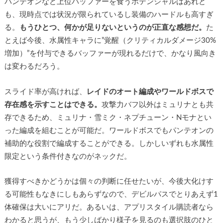
パンテオンなど上位バッファーを食うポテンシャルはあれど
も、現時点では状況が限られているし装備のハードルも高すぎ
る。
もうひとつ、何かが足りないというのが正直な感想だ。
た
とえば今後、水属性キャラに”覚醒（クリティカルダメージ30%
増加）”を付与できるバッファーが現れるだけで、かなり風向き
は変わるだろう。
スライド率が高ければ、
レイドのオート編成やワールドボスで
存在感を示すことはできる。
攻撃力バフ以外はミュリナとも共
存できるため、ミュリナ・雪ミク・ネプチューン・Nモナとい
った編成を組むことが可能だ。ワールドボスでもパンテオンの
補助的な役割で編成することができる。しかしいずれも水属性
限定という条件付きなのがネックだ。
獲得すべきかどうかは個々の判断に任せたいが、今後大化けす
る可能性もなきにしもあらずなので、デビルパスでとりあえず1
体確保は大いにアリだ。あるいは、アプリスタイル購読者なら
わかると思うが、もう少しばかり様子を見るのも選択肢のひと