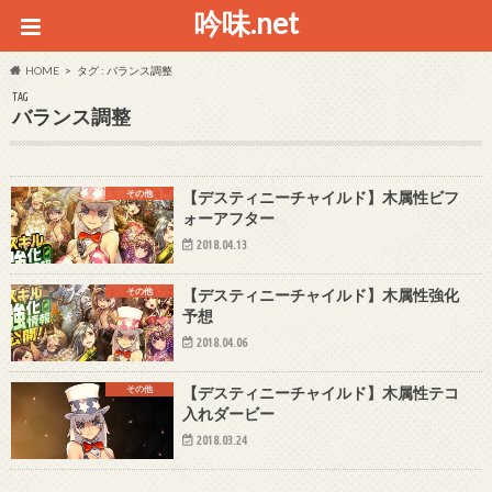
吟味.net
HOME
タグ : バランス調整
TAG
バランス調整
その他
【デスティニーチャイルド】木属性ビフ
ォーアフター
2018.04.13
その他
【デスティニーチャイルド】木属性強化
予想
2018.04.06
その他
【デスティニーチャイルド】木属性テコ
入れダービー
2018.03.24