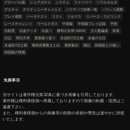
グローバル版
シェアガチャ
システム
ストーリー
ソウルカルタ
デスチャ
デスティニーチャイルド
バフデバフ効果一覧
バランス調整
プレイ感想
ベータテスト
リスト
リセマラ
リバース・ラビリンス
レースチャレンジ
ワールドボス
中国版
中国版プレイ記録
予想
信頼度
出血デッキ
出血パ
勝利の女神: NIKKE
少人数編成
影装
日記
明日方舟
更新振り返り
永远的7日之都
永遠の七日
永遠的7日之都
素材必要数まとめ
素材集め
雑記
韓国版との違い
韓国版の情報
免責事項
当サイトは著作権法第32条に基づき画像を引用しております。
著作権は権利者様側へ帰属しておりますので画像の転載・流用はご
遠慮下さい。
また、権利者様側からの画像等の削除の依頼や警告は速やかに対処
いたします。