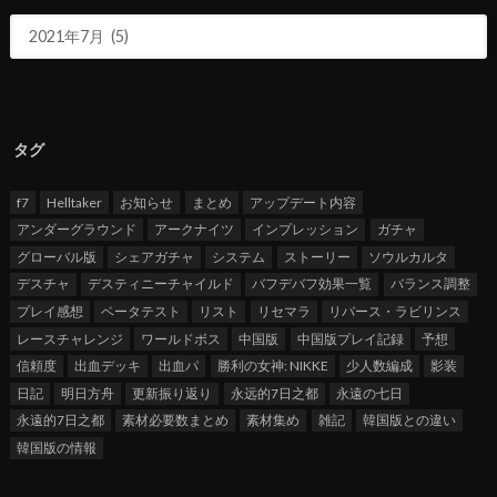
タグ
f7
Helltaker
お知らせ
まとめ
アップデート内容
アンダーグラウンド
アークナイツ
インプレッション
ガチャ
グローバル版
シェアガチャ
システム
ストーリー
ソウルカルタ
デスチャ
デスティニーチャイルド
バフデバフ効果一覧
バランス調整
プレイ感想
ベータテスト
リスト
リセマラ
リバース・ラビリンス
レースチャレンジ
ワールドボス
中国版
中国版プレイ記録
予想
信頼度
出血デッキ
出血パ
勝利の女神: NIKKE
少人数編成
影装
日記
明日方舟
更新振り返り
永远的7日之都
永遠の七日
永遠的7日之都
素材必要数まとめ
素材集め
雑記
韓国版との違い
韓国版の情報