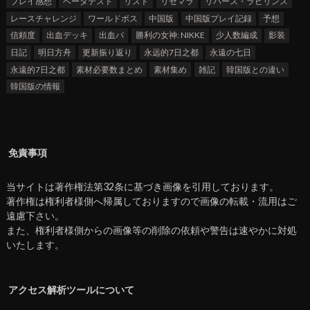
プレイ感想
ベータテスト
リスト
リセマラ
リバース・ラビリンス
レースチャレンジ
ワールドボス
中国版
中国版プレイ記録
予想
信頼度
出血デッキ
出血パ
勝利の女神: NIKKE
少人数編成
影装
日記
明日方舟
更新振り返り
永远的7日之都
永遠の七日
永遠的7日之都
素材必要数まとめ
素材集め
雑記
韓国版との違い
韓国版の情報
免責事項
当サイトは著作権法第32条に基づき画像を引用しております。
著作権は権利者様側へ帰属しておりますので画像の転載・流用はご
遠慮下さい。
また、権利者様側からの画像等の削除の依頼や警告は速やかに対処
いたします。
アクセス解析ツールについて