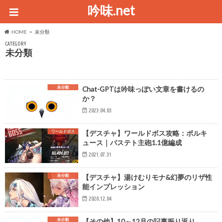
吟味.net
HOME
未分類
CATEGORY
未分類
未分類
Chat-GPTは吟味っぽい文章を書けるの
か？
2023.04.03
ワールドボス
【デスチャ】ワールドボス攻略：ポルキ
ュース｜バステト主砲1.1億編成
2021.07.31
未分類
【デスチャ】湯けむりモナ&幻夢のリザ性
能インプレッション
2020.12.04
未分類
【その他】10～12月の記事振り返り