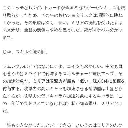
このエッチなTポイントカードが全国各地のゲーセンキッズを嬲
り散らかしたため、その年のおねショタリスクは飛躍的に跳ね
上がった。その爪痕は深く、長い。ミリアの洗礼を受けた者は
未来永劫、金碧の残像を求め彷徨うのだ。死がスケベを分かつ
まで。
じゃ、スキル性能の話。
ラムレザルほどではないにせよ、コイツもおかしい。中でも目
を惹くのはスライドで付与するスキルチャージ速度アップ、そ
の加速対象だ。
ミリアは攻撃力が最も「低い」味方3体に加速を
付与する。
攻撃力の高いキャラを加速させる補助型は山ほど存
在するが、攻撃力の低いキャラを加速対象にするキャラは（こ
の一年間で実装されていなければ）私が知る限り、ミリアだけ
だ。
「誰もできなかったことが、できる」というのはミリアのわか