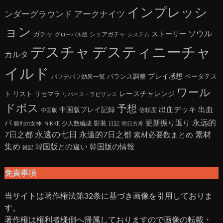
インプレッシ
アークナイツ
ンダーグラウンド
ョン
ソウル
ガチャ
ストーリー
シェアガチャ
グローバル版
システム
デスチャ
デスティニーチャ
カルタ
イルド
バランス調整
プレイ感想
ベータテス
バフデバフ効果一覧
ワール
ト
リスト
リセマラ
レースチャレンジ
リバース・ラビリンス
ドボス
予想
出血デッキ
出血
中国版プレイ記録
信頼度
中国版
永远的
パ
更新振り返り
影装
少人数編成
勝利の女神: NIKKE
日記
明日方舟
7日之都
永遠の七日
永遠的7日之都
素材
素材必要数まとめ
集め
韓国版との違い
韓国版の情報
雑記
免責事項
当サイトは著作権法第32条に基づき画像を引用しておりま
す。
著作権は権利者様側へ帰属しておりますので画像の転載・