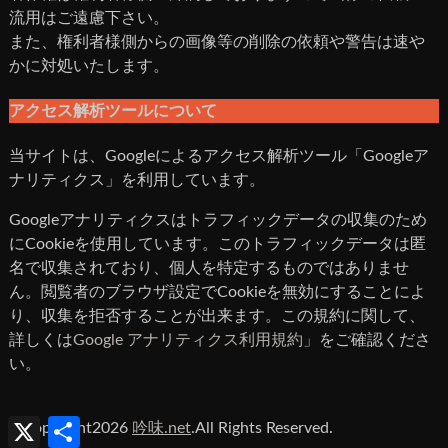
流用はご遠慮下さい。
また、権利者様側からの画像等の削除の依頼や警告は速や
かに対処いたします。
アクセス解析ツールについて
当サイトは、Googleによるアクセス解析ツール「Googleア
ナリティクス」を利用しています。
Googleアナリティクスはトラフィックデータの収集のため
にCookieを使用しています。このトラフィックデータは匿
名で収集されており、個人を特定するものではありませ
ん。閲覧者のブラウザ設定でCookieを無効にすることによ
り、収集を拒否することが出来ます。この規約に関して、
詳しくは
Google アナリティクス利用規約」
をご確認くださ
い。
X
共
©Copyright2026
吟味.net
.All Rights Reserved.
有