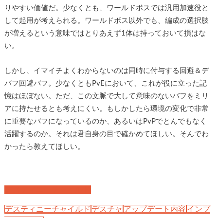
りやすい価値だ。少なくとも、ワールドボスでは汎用加速役と
して起用が考えられる。ワールドボス以外でも、編成の選択肢
が増えるという意味ではとりあえず1体は持っておいて損はな
い。
しかし、イマイチよくわからないのは同時に付与する回避＆デ
バフ回避バフ。少なくともPvEにおいて、これが役に立った記
憶はほぼない。ただ、この文脈で大して意味のないバフをミリ
アに持たせるとも考えにくい。もしかしたら環境の変化で非常
に重要なバフになっているのか、あるいはPvPでとんでもなく
活躍するのか。それは君自身の目で確かめてほしい。そんでわ
かったら教えてほしい。
デスティニーチャイルド
デスティニーチャイルド
デスチャ
アップデート内容
インプ