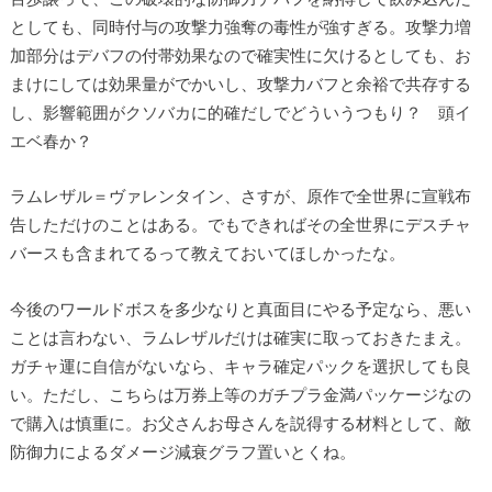
としても、同時付与の攻撃力強奪の毒性が強すぎる。攻撃力増
加部分はデバフの付帯効果なので確実性に欠けるとしても、お
まけにしては効果量がでかいし、攻撃力バフと余裕で共存する
し、影響範囲がクソバカに的確だしでどういうつもり？ 頭イ
エベ春か？
ラムレザル＝ヴァレンタイン、さすが、原作で全世界に宣戦布
告しただけのことはある。でもできればその全世界にデスチャ
バースも含まれてるって教えておいてほしかったな。
今後のワールドボスを多少なりと真面目にやる予定なら、悪い
ことは言わない、ラムレザルだけは確実に取っておきたまえ。
ガチャ運に自信がないなら、キャラ確定パックを選択しても良
い。ただし、こちらは万券上等のガチプラ金満パッケージなの
で購入は慎重に。お父さんお母さんを説得する材料として、敵
防御力によるダメージ減衰グラフ置いとくね。