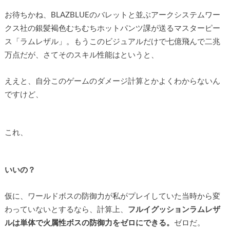
お待ちかね、BLAZBLUEのバレットと並ぶアークシステムワー
クス社の銀髪褐色むちむちホットパンツ課が送るマスターピー
ス「ラムレザル」。もうこのビジュアルだけで七億飛んで二兆
万点だが、さてそのスキル性能はというと、
ええと、自分このゲームのダメージ計算とかよくわからないん
ですけど、
これ、
いいの？
仮に、ワールドボスの防御力が私がプレイしていた当時から変
わっていないとするなら、計算上、
フルイグッションラムレザ
ルは単体で火属性ボスの防御力をゼロにできる。
ゼロだ。