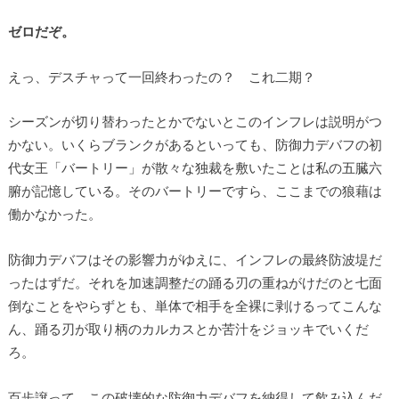
ゼロだぞ。
えっ、デスチャって一回終わったの？ これ二期？
シーズンが切り替わったとかでないとこのインフレは説明がつ
かない。いくらブランクがあるといっても、防御力デバフの初
代女王「バートリー」が散々な独裁を敷いたことは私の五臓六
腑が記憶している。そのバートリーですら、ここまでの狼藉は
働かなかった。
防御力デバフはその影響力がゆえに、インフレの最終防波堤だ
ったはずだ。それを加速調整だの踊る刃の重ねがけだのと七面
倒なことをやらずとも、単体で相手を全裸に剥けるってこんな
ん、踊る刃が取り柄のカルカスとか苦汁をジョッキでいくだ
ろ。
百歩譲って、この破壊的な防御力デバフを納得して飲み込んだ