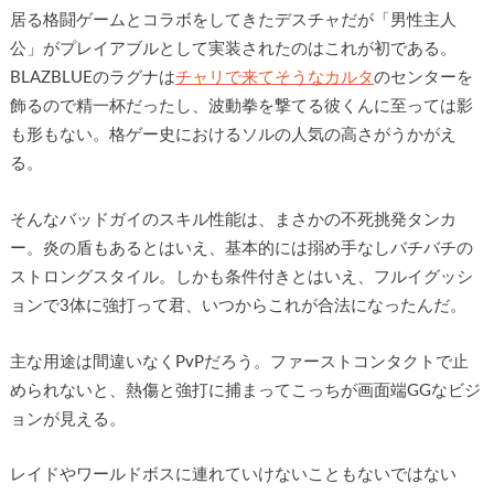
居る格闘ゲームとコラボをしてきたデスチャだが「男性主人
公」がプレイアブルとして実装されたのはこれが初である。
BLAZBLUEのラグナは
チャリで来てそうなカルタ
のセンターを
飾るので精一杯だったし、波動拳を撃てる彼くんに至っては影
も形もない。格ゲー史におけるソルの人気の高さがうかがえ
る。
そんなバッドガイのスキル性能は、まさかの不死挑発タンカ
ー。炎の盾もあるとはいえ、基本的には搦め手なしバチバチの
ストロングスタイル。しかも条件付きとはいえ、フルイグッシ
ョンで3体に強打って君、いつからこれが合法になったんだ。
主な用途は間違いなくPvPだろう。ファーストコンタクトで止
められないと、熱傷と強打に捕まってこっちが画面端GGなビジ
ョンが見える。
レイドやワールドボスに連れていけないこともないではない