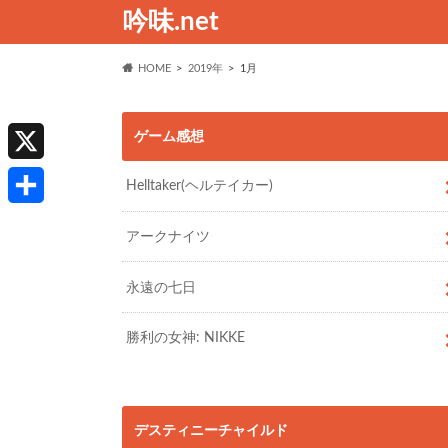
吟味.net
HOME
2019年
1月
ゲーム感想
X
Helltaker(ヘルテイカー)
共
アークナイツ
有
永遠の七日
勝利の女神: NIKKE
デスティニーチャイルド