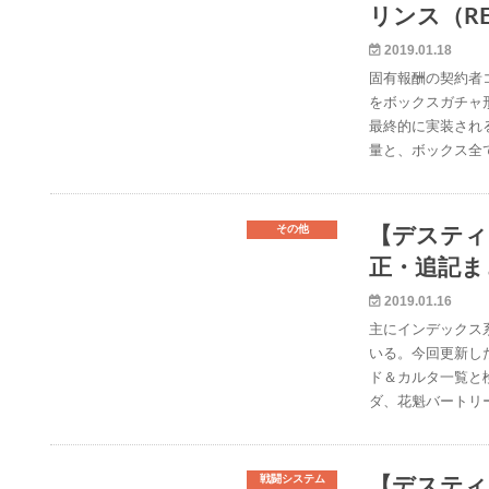
リンス（RE:
2019.01.18
固有報酬の契約者
をボックスガチャ
最終的に実装され
量と、ボックス全
その他
【デスティ
正・追記ま
2019.01.16
主にインデックス
いる。今回更新し
ド＆カルタ一覧と
ダ、花魁バートリ
戦闘システム
【デスティ