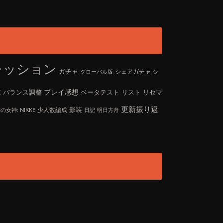
レッション
ガチャ
シェアガチャ
グローバル版
シ
バランス調整
プレイ感想
ベータテスト
リスト
リセマ
覧
更新振り返
影装
少人数編成
の女神: NIKKE
日記
明日方舟