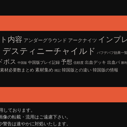
ト内容
インプ
アークナイツ
アンダーグラウンド
ャ
デスティニーチャイルド
バフデバフ効果一
ドボス
予想
出血デッキ
出血パ
中国版プレイ記録
信頼度
中国版
勝利
素材集め
素材必要数まとめ
韓国版との違い
韓国版の情報
雑記
用しております。
画像の転載・流用はご遠慮下さい。
や警告は速やかに対処いたします。