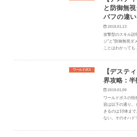
と防御無視
バフの違い
2019.01.13
攻撃型のスキル説
ジ”と”防御無視
ことはわかっても
ワールドボス
【デスティ
界攻略：半
2019.01.09
ワールドボスの恒
容は以下の通り。
きるのは10体ま
ない。そのオハド