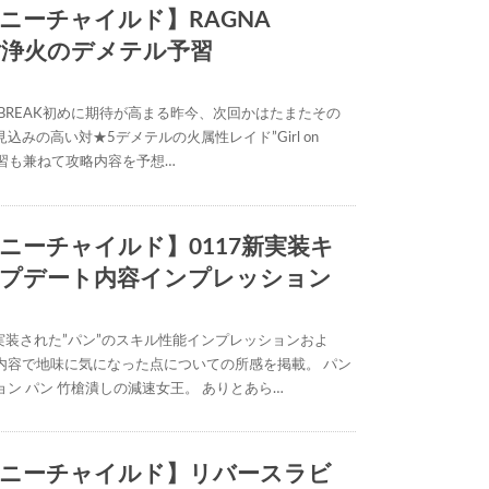
ニーチャイルド】RAGNA
：対浄火のデメテル予習
NA BREAK初めに期待が高まる昨今、次回かはたまたその
込みの高い対★5デメテルの火属性レイド”Girl on
、予習も兼ねて攻略内容を予想…
ニーチャイルド】0117新実装キ
プデート内容インプレッション
実装された”パン”のスキル性能インプレッションおよ
内容で地味に気になった点についての所感を掲載。 パン
ン パン 竹槍潰しの減速女王。 ありとあら…
ニーチャイルド】リバースラビ