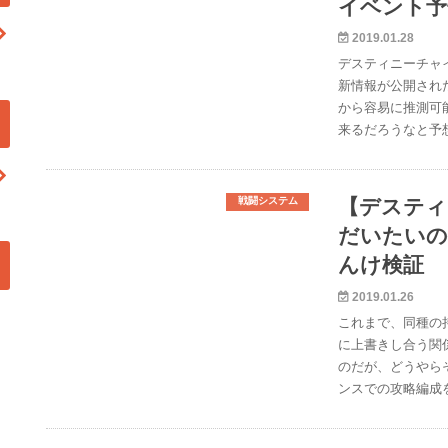
イベント予
2019.01.28
デスティニーチャ
新情報が公開され
から容易に推測可
来るだろうなと予
戦闘システム
【デスティ
だいたいの
んけ検証
2019.01.26
これまで、同種の
に上書きし合う関
のだが、どうやら
ンスでの攻略編成