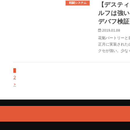
戦闘システム
【デスティ
ルフは強い
デバフ検証
2019.01.08
花魁バートリーと
正月に実装された
クセが強い。少な
1
2
>