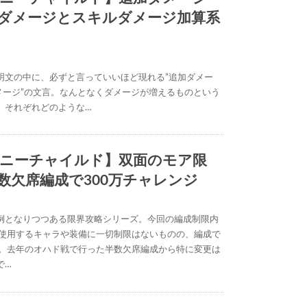
ダメージとスキルダメージ加算系
明文の中に、必ずと言っていいほど現れる”追加ダメー
ダメージ”の文言。なんとなくダメージが増えるものという
、それぞれどのような…
ニーチャイルド】双面のモア限
数欠席編成で300万チャレンジ
例となりつつある限界攻略シリーズ。今回の編成制限内
 使用するキャラや装備に一切制限はないものの、編成で
で。去年のオハド戦で行った半数欠席編成から特に変更は
で…