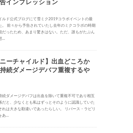
告インプレッション
イルド公式ブログにて雪ミク2019コラボイベントの最
た。 前々から予告されていたし去年のミクコラボの時期
能だったため、あまり驚きはない。ただ、誰もがたぶん
想…
ニーチャイルド】出血どころか
持続ダメージデバフ重複するや
持続ダメージデバフは出血を除いて重複不可であり相互
係だと、少なくとも私はずっとそのように認識していた
それは大きな勘違いであったらしい。 リバース・ラビリ
をあ…