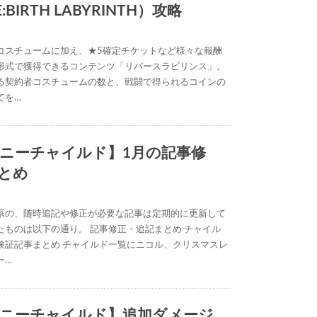
BIRTH LABYRINTH）攻略
コスチュームに加え、★5確定チケットなど様々な報酬
形式で獲得できるコンテンツ「リバースラビリンス」。
る契約者コスチュームの数と、戦闘で得られるコインの
てを…
ニーチャイルド】1月の記事修
とめ
系の、随時追記や修正が必要な記事は定期的に更新して
たものは以下の通り。 記事修正・追記まとめ チャイル
検証記事まとめ チャイルド一覧にニコル、クリスマスレ
ー…
ニーチャイルド】追加ダメージ