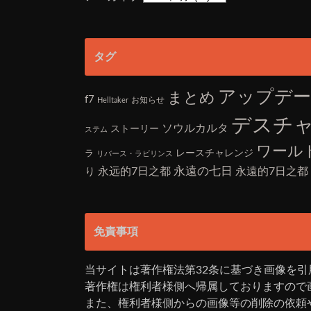
タグ
アップデー
まとめ
f7
お知らせ
Helltaker
デスチ
ソウルカルタ
ストーリー
ステム
ワール
ラ
レースチャレンジ
リバース・ラビリンス
永远的7日之都
永遠の七日
永遠的7日之都
り
免責事項
当サイトは著作権法第32条に基づき画像を引
著作権は権利者様側へ帰属しておりますので
また、権利者様側からの画像等の削除の依頼