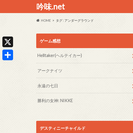
吟味.net
HOME
タグ : アンダーグラウンド
ゲーム感想
X
Helltaker(ヘルテイカー)
共
アークナイツ
有
永遠の七日
勝利の女神: NIKKE
デスティニーチャイルド