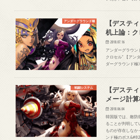
【デスティ
アンダーグラウンド極
机上論：ク
2018.07.16
アンダーグラウン
クロセル” 【アン
ダーグラウンド極
【デスティ
戦闘システム
メージ計算
2018.06.04
韓国版では、敵防
ることが判明して
ものが存在しなか
ンド極のボス&#82