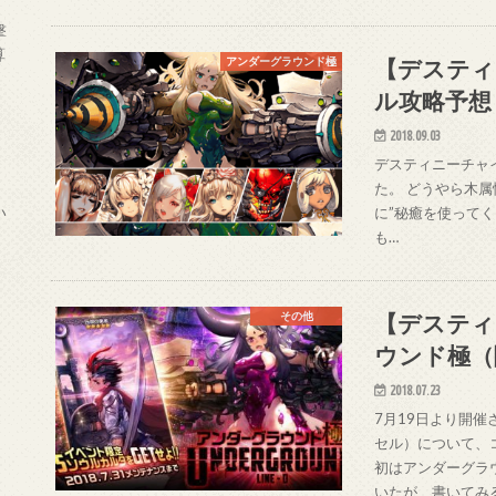
撃
算
【デスティ
アンダーグラウンド極
ル攻略予想
2018.09.03
デスティニーチャ
た。 どうやら木
い
に”秘癒を使って
も…
【デスティ
その他
ウンド極（
2018.07.23
7月19日より開
セル）について、
初はアンダーグラ
いたが、書いてみ