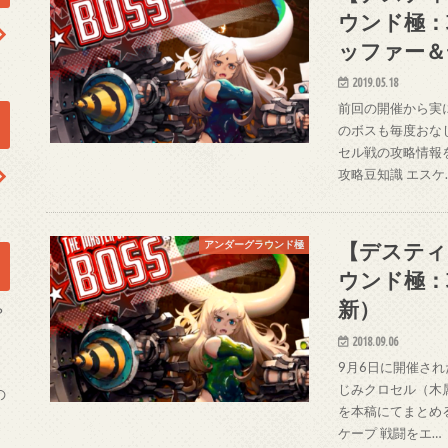
ウンド極：
ッファー＆
2019.05.18
前回の開催から実
のボスも毎度おな
セル戦の攻略情報
攻略豆知識 エスケ
【デスティ
アンダーグラウンド極
ウンド極：攻
新）
？
2018.09.06
9月6日に開催さ
じみクロセル（木
の
を本稿にてまとめる
ケープ 戦闘をエ…