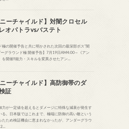
ニーチャイルド】対闇クロセル
レオパトラvsバステト
ド極の開催予告と共に明かされた次回の最深部ボス”闇
ダーグラウンド極 開催予告】7月19日AM4:00～《アン
》を開催‼能力・スキルを変異させたアン…
ニーチャイルド】高防御帯のダ
検証
御力が一定値を超えるとダメージに特殊な減衰が発生す
いる。日本版ではこれまで、極端に防御の高い敵という
ったため検証機会に恵まれなかったが、アンダーグラウ
2…