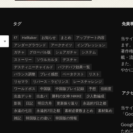
タグ
免責
f7
Helltaker
お知らせ
まとめ
アップデート内容
当サイ
ます
アンダーグラウンド
アークナイツ
インプレッション
著作
ガチャ
グローバル版
シェアガチャ
システム
載・
ストーリー
ソウルカルタ
デスチャ
また
デスティニーチャイルド
バフデバフ効果一覧
やか
バランス調整
プレイ感想
ベータテスト
リスト
リセマラ
リバース・ラビリンス
レースチャレンジ
ワールドボス
中国版
中国版プレイ記録
予想
信頼度
アク
出血デッキ
出血パ
勝利の女神: NIKKE
少人数編成
影装
日記
明日方舟
更新振り返り
永远的7日之都
当サイ
永遠の七日
永遠的7日之都
素材必要数まとめ
素材集め
「Go
雑記
韓国版との違い
韓国版の情報
Goo
ために