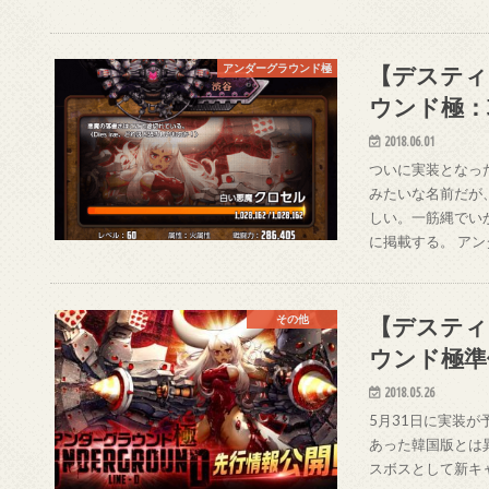
【デスティ
アンダーグラウンド極
ウンド極：
2018.06.01
ついに実装となっ
みたいな名前だが
しい。一筋縄でい
に掲載する。 アン
【デスティ
その他
ウンド極準
2018.05.26
5月31日に実装が
あった韓国版とは
スボスとして新キャ