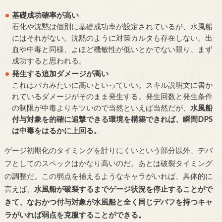
基礎成功確率が高い
石化や沈黙は個別に基礎成功率が設定されているが、水風船
にはそれがない。沈黙のように対策カルタも存在しない。出
血や中毒と同様、よほど機敏性が低いとかでない限り、まず
成功すると思われる。
発生する追加ダメージが高い
これはバカみたいに高いといっていい。スキル説明文に書か
れているダメージがそのまま発生する。発生回数と発生条件
の制限が中毒よりキツいので当然といえば当然だが、
水風船
付与対象を的確に追撃できる環境を構築できれば、瞬間DPS
は中毒をはるかに上回る。
ゲージ初期化のタイミングを計りにくいという部分以外、デバ
フとしてのスペックはかなり高いのだ。あとは破裂タイミング
の調整だ。この弱点を補えるようなキャラがいれば、具体的に
言えば、
水風船が破裂するまでゲージ状況を停止することがで
きて、なおかつ付与対象が水風船と全く同じデバフを持つキャ
ラがいれば弱点を克服することができる。