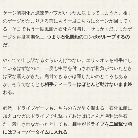
ゲージ初期化と減速デバフがいったん決まってしまうと、相手
のゲージがたまりきる前にもう一度こちらにターンが回ってく
る。そこでもう一度風船と石化を付与し、せっかく溜まったゲ
ージを再度初期化……
つまり石化風船のコンボがループするの
だ。
やってて申し訳なるぐらいえげつない。エリシオンを相手にし
ているはずなのに、一度も中毒を付与されず勝負がついたとき
は変な震えがきた。完封できるかは運しだいのところもある
が、そうでなくとも
相手ディーラーはほとんど動けないまま終
わる。
必然、ドライブゲージもこちらの方が早く溜まる。石化風船に
加えコウガのドライブでも撃っておけばほとんど勝利は盤石
だ。殺しきれなかったとしても、
相手がドライブを二回撃つ頃
にはフィーバータイムに入れる。