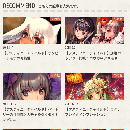
RECOMMEND
こちらの記事も人気です。
その他
その他
2018.8.7
2018.9.2
【デスティニーチャイルド】サンビ
【デスティニーチャイルド】加速バ
ーチモナの可能性
ッファー比較：コウガvsアネモネ
その他
その他
2018.11.19
2017.12.17
【デスティニーチャイルド】バート
【デスティニーチャイルド】ラグナ
リーの可能性とガチャを引くタイミ
ブレイクインプレッション
ングに…