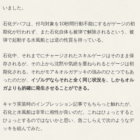
いました。
石化デバフは、付与対象を10秒間行動不能にするがゲージの初
期化が行われず、また石化自体も被弾で解除されるという、被
弾で起動する水風船とは逆の性質を持っている。
石化中、それまでにチャージされたスキルゲージはそのまま保
存されるが、その上から沈黙や気絶を重ねられるとゲージは初
期化される。それがモア＆オルガデッキの強みのひとつでもあ
ったのだが、
イゾルデならそれと全く同じ状況を、しかもオル
ガよりも的確に発生させることができる。
キャラ実装時のインプレッション記事でもちらっと触れたが、
石化と水風船は非常に相性が良いのだ。これはひょっとすると
ひょっとするのではないかと思い、急ごしらえで次のようなデ
ッキを組んでみた。