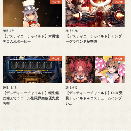
その他
その他
2018.3.24
2018.5.26
【デスティニーチャイルド】木属性
【デスティニーチャイルド】アンダ
テコ入れダービー
ーグラウンド極準備
その他
その他
2018.12.19
2019.6.13
【デスティニーチャイルド】転生館
【デスティニーチャイルド】DCIC受
に備えて：ロール別限界突破優先度
賞チャイルド＆コスチュームインプ
考察
レ…