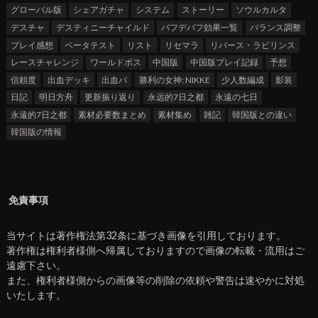
グローバル版
シェアガチャ
システム
ストーリー
ソウルカルタ
デスチャ
デスティニーチャイルド
バフデバフ効果一覧
バランス調整
プレイ感想
ベータテスト
リスト
リセマラ
リバース・ラビリンス
レースチャレンジ
ワールドボス
中国版
中国版プレイ記録
予想
信頼度
出血デッキ
出血パ
勝利の女神: NIKKE
少人数編成
影装
日記
明日方舟
更新振り返り
永远的7日之都
永遠の七日
永遠的7日之都
素材必要数まとめ
素材集め
雑記
韓国版との違い
韓国版の情報
免責事項
当サイトは著作権法第32条に基づき画像を引用しております。
著作権は権利者様側へ帰属しておりますので画像の転載・流用はご
遠慮下さい。
また、権利者様側からの画像等の削除の依頼や警告は速やかに対処
いたします。