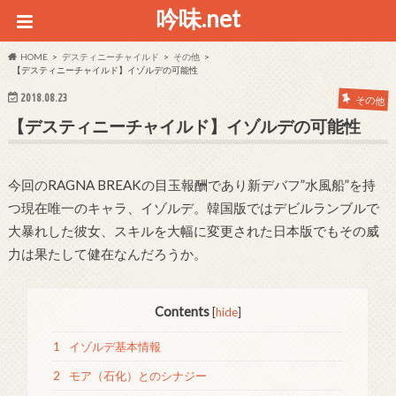
吟味.net
HOME
デスティニーチャイルド
その他
【デスティニーチャイルド】イゾルデの可能性
2018.08.23
その他
【デスティニーチャイルド】イゾルデの可能性
今回のRAGNA BREAKの目玉報酬であり新デバフ”水風船”を持
つ現在唯一のキャラ、イゾルデ。韓国版ではデビルランブルで
大暴れした彼女、スキルを大幅に変更された日本版でもその威
力は果たして健在なんだろうか。
Contents
[
hide
]
1
イゾルデ基本情報
2
モア（石化）とのシナジー