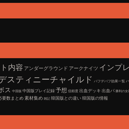
インプ
ート内容
アークナイツ
アンダーグラウンド
デスティニーチャイルド
バフデバフ効果一覧
ボス
予想
中国版プレイ記録
出血デッキ
出血パ
信頼度
中国版
勝利の女神:
素材集め
必要数まとめ
韓国版との違い
韓国版の情報
雑記