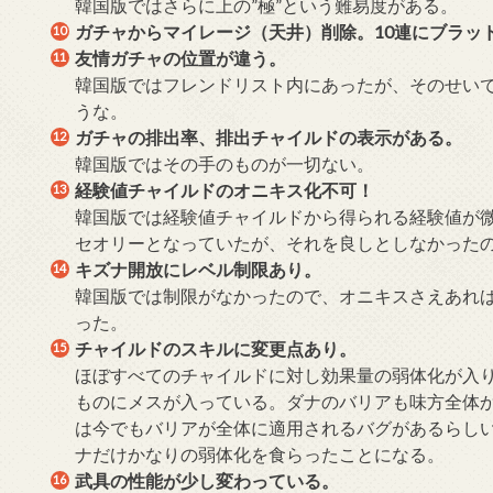
韓国版ではさらに上の”極”という難易度がある。
ガチャからマイレージ（天井）削除。10連にブラッ
友情ガチャの位置が違う。
韓国版ではフレンドリスト内にあったが、そのせい
うな。
ガチャの排出率、排出チャイルドの表示がある。
韓国版ではその手のものが一切ない。
経験値チャイルドのオニキス化不可！
韓国版では経験値チャイルドから得られる経験値が
セオリーとなっていたが、それを良しとしなかった
キズナ開放にレベル制限あり。
韓国版では制限がなかったので、オニキスさえあれば
った。
チャイルドのスキルに変更点あり。
ほぼすべてのチャイルドに対し効果量の弱体化が入
ものにメスが入っている。ダナのバリアも味方全体
は今でもバリアが全体に適用されるバグがあるらし
ナだけかなりの弱体化を食らったことになる。
武具の性能が少し変わっている。