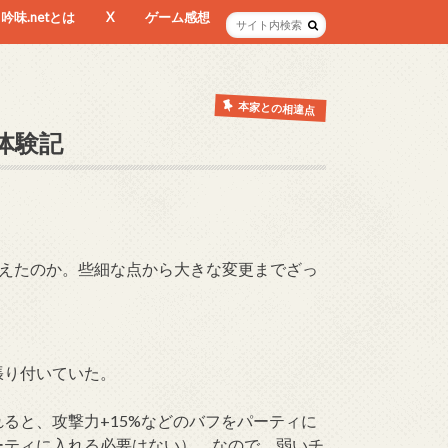
吟味.netとは
X
ゲーム感想
本家との相違点
体験記
えたのか。些細な点から大きな変更までざっ
張り付いていた。
ると、攻撃力+15%などのバフをパーティに
ーティに入れる必要はない）。なので、弱いチ