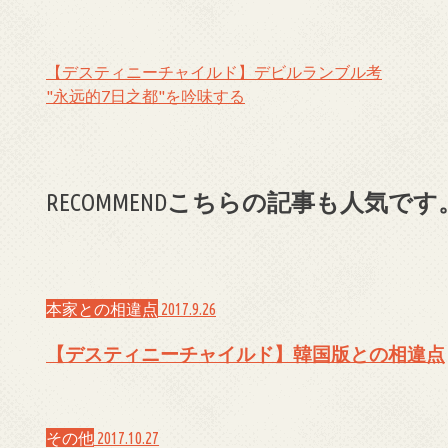
【デスティニーチャイルド】デビルランブル考
"永远的7日之都"を吟味する
こちらの記事も人気です
RECOMMEND
本家との相違点
2017.9.26
【デスティニーチャイルド】韓国版との相違点
その他
2017.10.27