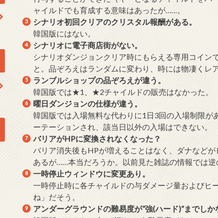
ャイルドでも育成する意味はあったが……。
シナリオ初回クリアのクリスタル報酬がある。
韓国版にはない。
シナリオに電子商店街がない。
シナリオダンジョンクリア時にもらえる専用コイン
と。品ぞろえはランダムに変わり、時には物凄くレ
ランブルショップの品ぞろえが違う。
韓国版では★1、★2チャイルドの販売はなかった。
曜日ダンジョンの仕様が違う。
韓国版では入場無料な代わりに1日3回の入場制限が
ーテーションされ、該当日以外の入場はできない。
バリアがHPに変換されなくなった？
バリア消失後もHPが増えることはなく、ダナなどが
あるが……本当だろうか。以前見た雑誌の情報では逆
一時停止ウィンドウに変更あり。
一時停止時に各チャイルドの与ダメージ量およびヒ
ね」だそう。
アンダーグラウンドの難易度が”強(ハード)”までしか