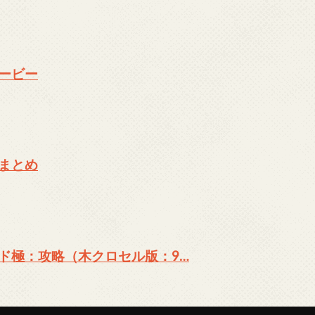
ービー
まとめ
ド極：攻略（木クロセル版：9…