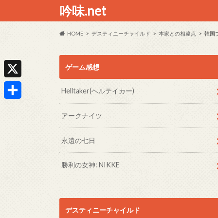
吟味.net
HOME
デスティニーチャイルド
本家との相違点
韓国
ゲーム感想
X
Helltaker(ヘルテイカー)
共
アークナイツ
有
永遠の七日
勝利の女神: NIKKE
デスティニーチャイルド