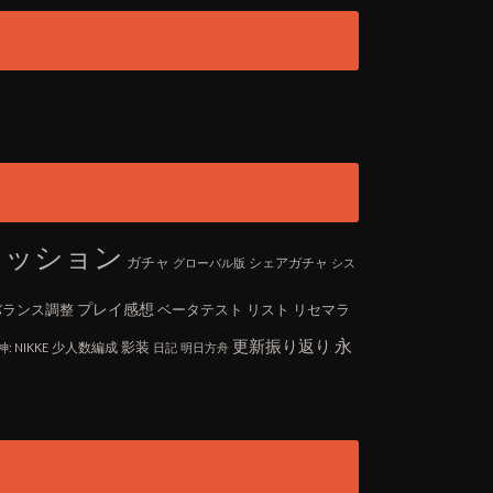
レッション
ガチャ
シェアガチャ
グローバル版
シス
プレイ感想
バランス調整
ベータテスト
リスト
リセマラ
更新振り返り
永
影装
少人数編成
 NIKKE
日記
明日方舟