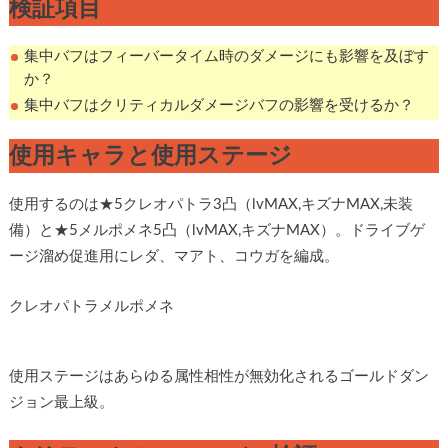
検証項目
集中バフはフィーバータイム時のダメージにも影響を及ぼす
か？
集中バフはクリティカルダメージバフの影響を受けるか？
使用キャラと使用ステージ
使用するのは★5クレオパトラ3凸（lvMAX,キズナMAX,未装
備）と★5メルポメネ5凸（lvMAX,キズナMAX）。ドライブゲ
ージ溜め促進用にレダ、マアト、コウガを編成。
クレオパトラ
メルポメネ
使用ステージはあらゆる属性相性が無効化されるゴールドダン
ジョン最上級。