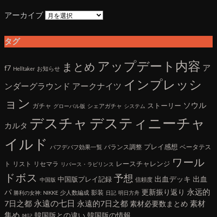
アーカイブ
タグ
アップデート内容
まとめ
ア
f7
お知らせ
Helltaker
インプレッシ
アークナイツ
ンダーグラウンド
ョン
ソウル
ガチャ
ストーリー
シェアガチャ
グローバル版
システム
デスチャ
デスティニーチャ
カルタ
イルド
バランス調整
プレイ感想
ベータテス
バフデバフ効果一覧
ワール
ト
リスト
リセマラ
レースチャレンジ
リバース・ラビリンス
ドボス
予想
出血デッキ
出血
中国版プレイ記録
信頼度
中国版
永远的
パ
更新振り返り
影装
少人数編成
勝利の女神: NIKKE
日記
明日方舟
7日之都
永遠の七日
永遠的7日之都
素材
素材必要数まとめ
集め
韓国版との違い
韓国版の情報
雑記