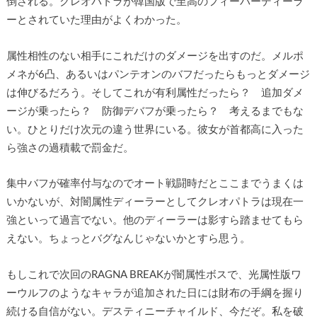
倒される。クレオパトラが韓国版で至高のフィーバーディーラ
ーとされていた理由がよくわかった。
属性相性のない相手にこれだけのダメージを出すのだ。メルポ
メネが6凸、あるいはパンテオンのバフだったらもっとダメージ
は伸びるだろう。そしてこれが有利属性だったら？ 追加ダメ
ージが乗ったら？ 防御デバフが乗ったら？ 考えるまでもな
い。ひとりだけ次元の違う世界にいる。彼女が首都高に入った
ら強さの過積載で罰金だ。
集中バフが確率付与なのでオート戦闘時だとここまでうまくは
いかないが、対闇属性ディーラーとしてクレオパトラは現在一
強といって過言でない。他のディーラーは影すら踏ませてもら
えない。ちょっとバグなんじゃないかとすら思う。
もしこれで次回のRAGNA BREAKが闇属性ボスで、光属性版ワ
ーウルフのようなキャラが追加された日には財布の手綱を握り
続ける自信がない。デスティニーチャイルド、今だぞ。私を破