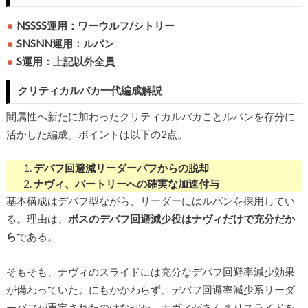
NSSSS運用：ワーウルフ/シトリー
SNSNN運用：ルパン
S運用：上記以外全員
クリティカルバカ一代編成解説
闇属性へ新たに加わったクリティカルバカことルパンを存分に
活かした編成。ポイントは以下の2点。
デバフ回避減リーダーバフからの脱却
ナヴィ、バートリーへの確実な加速付与
基本構成はデバフ型ながら、リーダーにはルパンを採用してい
る。理由は、
ボスのデバフ回避減少役はナヴィだけで充分だか
ら
である。
そもそも、ナヴィのスライドには充分なデバフ回避率減少効果
が備わっていた。にもかかわらず、デバフ回避率減少系リーダ
ーバフが重宝されたのはなぜか。ナヴィがあんまりスライドを