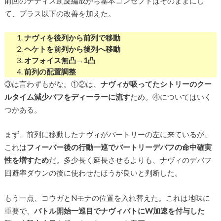
前回のテティス凱旋編成から基本コンセプトはそのままにし
て、プラス以下の改善を加えた。
ナヴィを後列から前列で移動
ヘケトを前列から後列へ移動
オフォイス無凸→1凸
前列の配置調整
③は言わずもがな。①②は、
ナヴィが吸ってたシトリーのクー
ルタイム減少バフをディーラーに流す
ため。④についてはいく
つかある。
まず、前列に移動したナヴィがバートリーの左に来ているが、
これは
フィーバー後の行動一巡でバートリーデバフの命中確実
性を増すため
だ。多少長く延長させるよりも、ナヴィのデバフ
回避率ダウンの後に使わせたほうが良いと判断した。
もう一点、コウガとNモナの位置を入れ替えた。これは地味に
重要で、
バトル開始一巡目でナヴィバトにW加速を付与した