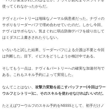
使ってくれなかったからだ。
ナヴィとバートリーは地味なノーマル病患者だった。ナヴィの
サボりをリーダーバフで埋め合わせていたのだ。しかし今回、
ナヴィはサボらない。気まぐれに弱点防御デバフを繰り出して
はミダスに上書きされたりしない。
いろいろと試した結果、リーダーバフによる介護は不要と今回
は判断した。目下、イピスをどうしようか検討中である。
そしてもう一点は、ナヴィ＆バートリーへの確実な加速付与で
ある。これもスキル予約によって実現した。
なんてことはない、
攻撃力変動を起こすバッファー(今回はワー
ウルフとシトリー)に、そのスキルを使わせなければいいのだ。
たとえばワーウルフのスキル予約をNSSSSとして、初手だけノ