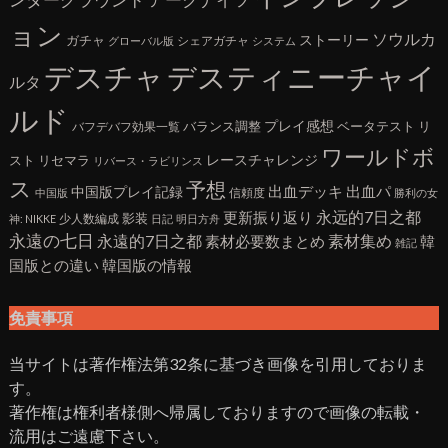
ンダーグラウンド
ョン
ソウルカ
ストーリー
ガチャ
シェアガチャ
グローバル版
システム
デスチャ
デスティニーチャイ
ルタ
ルド
プレイ感想
バランス調整
ベータテスト
リ
バフデバフ効果一覧
ワールドボ
レースチャレンジ
スト
リセマラ
リバース・ラビリンス
ス
予想
中国版プレイ記録
出血デッキ
出血パ
信頼度
中国版
勝利の女
更新振り返り
永远的7日之都
影装
少人数編成
神: NIKKE
日記
明日方舟
永遠の七日
永遠的7日之都
素材集め
素材必要数まとめ
韓
雑記
国版との違い
韓国版の情報
免責事項
当サイトは著作権法第32条に基づき画像を引用しておりま
す。
著作権は権利者様側へ帰属しておりますので画像の転載・
流用はご遠慮下さい。