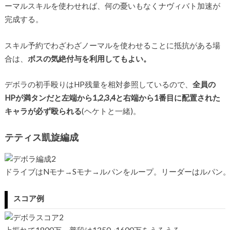
ーマルスキルを使わせれば、何の憂いもなくナヴィバト加速が
完成する。
スキル予約でわざわざノーマルを使わせることに抵抗がある場
合は、
ボスの気絶付与を利用してもよい。
デボラの初手殴りはHP残量を相対参照しているので、
全員の
HPが満タンだと左端から1,2,3,4と右端から1番目に配置された
キャラが必ず殴られる
(ヘケトと一緒)。
テティス凱旋編成
ドライブはNモナ→Sモナ→ルパンをループ。リーダーはルパン
スコア例