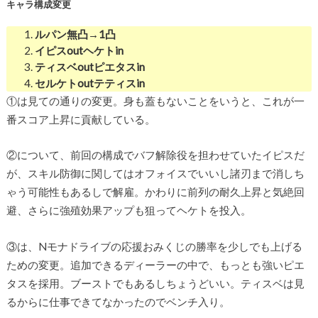
キャラ構成変更
ルパン無凸→1凸
イピスoutヘケトin
ティスベoutピエタスin
セルケトoutテティスin
①は見ての通りの変更。身も蓋もないことをいうと、これが一
番スコア上昇に貢献している。
②について、前回の構成でバフ解除役を担わせていたイピスだ
が、スキル防御に関してはオフォイスでいいし諸刃まで消しち
ゃう可能性もあるしで解雇。かわりに前列の耐久上昇と気絶回
避、さらに強殖効果アップも狙ってヘケトを投入。
③は、Nモナドライブの応援おみくじの勝率を少しでも上げる
ための変更。追加できるディーラーの中で、もっとも強いピエ
タスを採用。ブーストでもあるしちょうどいい。ティスベは見
るからに仕事できてなかったのでベンチ入り。