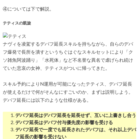
④については下で解説。
テティスの凱旋
ナヴィを凌駕するデバフ延長スキルを持ちながら、自らのデバ
フ爆発で長所を潰すというちぐはぐなスキルセットにより「ク
ソ雑魚阿波踊り」「水死体」など不名誉な異名で虐げられ続け
ていた悲哀の女神、テティスがついに帰ってきた。
スキル予約によりN運用が可能になったテティス、デバフ延長
が使えるだけで何がそんなにすごいのか、まずは説明しよう。
デバフ延長には以下のような仕様がある。
デバフ延長はデバフ延長を延長せず、互いに上書きし合う
デバフ延長はデバフ付与優先度の影響を受ける
デバフ延長で一度でも延長されたデバフは、それ以上デバ
フ延長の影響を受けない