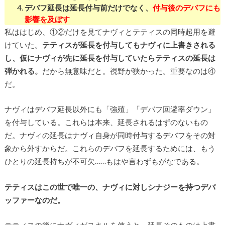
デバフ延長は延長付与前だけでなく、
付与後のデバフにも
影響を及ぼす
私ははじめ、①②だけを見てナヴィとテティスの同時起用を避
けていた。
テティスが延長を付与してもナヴィに上書きされる
し、仮にナヴィが先に延長を付与していたらテティスの延長は
弾かれる。
だから無意味だと。視野が狭かった。重要なのは④
だ。
ナヴィはデバフ延長以外にも「強殖」「デバフ回避率ダウン」
を付与している。これらは本来、延長されるはずのないもの
だ。ナヴィの延長はナヴィ自身が同時付与するデバフをその対
象から外すからだ。これらのデバフを延長するためには、もう
ひとりの延長持ちが不可欠……もはや言わずもがなである。
テティスはこの世で唯一の、ナヴィに対しシナジーを持つデバ
ッファーなのだ。