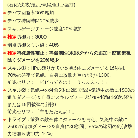
(石化/沈黙/混乱/気絶/睡眠/強打)
デバフ回避率30%増加
デバフ持続時間20%減少
スキルゲージチャージ速度20%増加
推定
防御力：
3000
弱点防御ダウン値：
40%
推定
特殊属性補正：等倍属性(水)以外からの追加・防御無視
除くダメージを20%減少
スキル①
：HPの残りが多い対象5体にダメージ＆16秒間、
70%の確率で気絶。自身に攻撃力重ねがけ+1500。
前兆セリフ：「ビビってるの！ うっふふっ！」
スキル②
：気絶中の対象5体に2回攻撃(+気絶中の敵に1500の
追加ダメージ)＆自身にスキルダメージ防御+40%(160秒経過
または18回被弾で解除)
前兆セリフ：「主をたたえよ！」
ドライブ
：前列の敵全体にダメージを与え、気絶中の敵に
2500の追加ダメージ＆自身に30秒間、65%の諸刃の剣(攻撃
力増加＆防御力-10%)