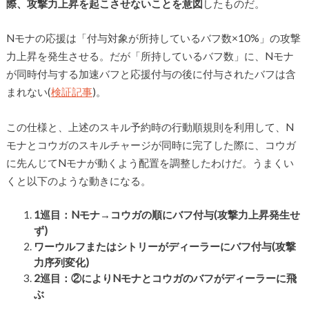
際、攻撃力上昇を起こさせないことを意図
したものだ。
Nモナの応援は「付与対象が所持しているバフ数×10%」の攻撃
力上昇を発生させる。だが「所持しているバフ数」に、Nモナ
が同時付与する加速バフと応援付与の後に付与されたバフは含
まれない(
検証記事
)。
この仕様と、上述のスキル予約時の行動順規則を利用して、N
モナとコウガのスキルチャージが同時に完了した際に、コウガ
に先んじてNモナが動くよう配置を調整したわけだ。うまくい
くと以下のような動きになる。
1巡目：Nモナ→コウガの順にバフ付与(攻撃力上昇発生せ
ず)
ワーウルフまたはシトリーがディーラーにバフ付与(攻撃
力序列変化)
2巡目：②によりNモナとコウガのバフがディーラーに飛
ぶ