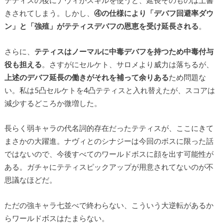
テティスの後にナヴィがスキルを使うと、延長そのものは上書
きされてしまう。しかし、
④の仕様により「デバフ回避率ダウ
ン」と「強殖」がテティスデバフの恩恵を受け延長される
。
さらに、
テティスはノーマルに中毒デバフを持つため中毒付与
役も担える
。さすがにセルケト、サロメより威力は落ちるが、
上述のデバフ延長の働きがそれを補って余りある
ため問題な
い。私は5凸セルケトを4凸テティスと入れ替えたが、スコアは
減少するどころか微増した。
長らく弱キャラの代名詞的存在だったテティスが、ここにきて
まさかの大躍進。ナヴィとのシナジーは今回のボスに限った話
ではないので、今後すべてのワールドボスに顔を出す可能性が
ある。ガチャにテティスピックアップが用意されてないのが不
思議なほどだ。
ただの強キャラ七並べで終わらない、こういう大逆転があるか
らワールドボスはたまらない。