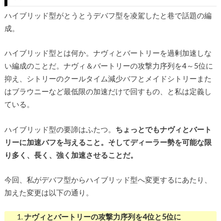
ハイブリッド型がとうとうデバフ型を凌駕したと巷で話題の編
成。
ハイブリッド型とは何か。ナヴィとバートリーを過剰加速しな
い編成のことだ。ナヴィ＆バートリーの攻撃力序列を4～5位に
抑え、シトリーのクールタイム減少バフとメイドシトリーまた
はブラウニーなど最低限の加速だけで回すもの、と私は定義し
ている。
ハイブリッド型の要諦はふたつ。
ちょっとでもナヴィとバート
リーに加速バフを与えること。そしてディーラー勢を可能な限
り多く、長く、強く加速させることだ。
今回、私がデバフ型からハイブリッド型へ変更するにあたり、
加えた変更は以下の通り。
ナヴィとバートリーの攻撃力序列を4位と5位に