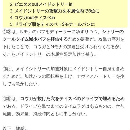
ピエタスoutメイドシトリーin
メイドシトリーの攻撃力を木属性内で3位に
コウガoutティスベin
ドライブ順をティスベ→Sモナ→ルパンに
①②は、Nモナのバフをディーラーにゆずりつつ、
シトリーの
クールタイム減少バフを拝借する
ための調整だ。攻撃力序列を
下げたことで、コウガとNモナの加速は受けられなくなるが、
そこをメイドシトリーの木属性限定加速で補う。
③は、メイドシトリーの加速対象にメイドシトリー自身を含め
るためだ。加速バフの回転率を上げ、ナヴィとバートリーを少
しでも急かしたい。
④⑤は、
コウガが抜けた穴をティスベのドライブで埋めるため
である。ドライブを撃つまでのタイムラグはあるものの、付与
範囲、効果量、持続時間ともに申し分ない。
以下、雑感。