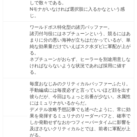
しで散々である。
Nモナがいなければ選択肢に入るかなという感
じ。
ワールドボス特化型の諸刃バッファー。
諸刃付与役にはネプチューンという、競るにはあ
まりに分の悪い海神が立ちはだかっているが、単
純な効果量だけでいえばスク水ダビに軍配が上が
る。
ネプチューンがおらず、ヒーラーを別途用意しな
ければならないような状況であれば採用に値す
る。
毎度おなじみのクリティカルバッファーふたり。
手動編成には毎度必ずと言っていいほど顔を出す
彼らだが、今回はちょっと出番が少ない。水属性
にはミュリナがいるからだ。
デメテル攻略予想記事でも述べたように、常に効
果を発揮するミュリナのリーダーバフと、確率で
しか発動せずなおかつフィーバータイムに影響を
及ぼさないクリティカルとでは、前者に軍配が上
がる。