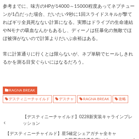
参考までに、味方のHPが14000～15000程度あってネプチュー
ンが1凸だった場合、だいたい9秒に1回スライドスキルが撃て
ればギリ全員死なない計算になる。実際はドライブの生命連結
やNモナの吸血なんかもあるし、ディーノは狂暴化の無敵でほ
ぼ被弾がないので計算よりだいぶ余裕はある。
常に計算通りに行くとは限らないが、ネプ単騎でヒールしきれ
るかを測る目安ぐらいにはなるだろう。
RAGNA BREAK
デスティニーチャイルド
デスチャ
RAGNA BREAK
攻略
【デスティニーチャイルド】0228新実装キャラインプレ
ッション
【デスティニーチャイルド】星5確定シェアガチャ全キャ