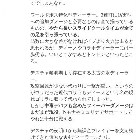
くでしょあなた。
ワールドボス特化型ディーラー。3連打に妨害型
への追加ダメージと必要なものは全て揃っている
ものの、
やたら長いスライドクールタイムが全て
の足を引っ張っている。
凸数に大きな差がなければイブより火力は出ると
思われるが、ディーノやコラボディーラーには一
歩劣る。いいとこかすみとトントンといったとこ
ろ。
デスチャ黎明期より存在する太古の水ディーラ
ー。
攻撃回数が少ない代わりに一撃が重い、というの
がウリだった近代ゴリラもディーノという名の現
代ゴリラに取って代わられてしまった。
しかし
中毒デバフも含めたフィーバーダメージは
まだまだ現役。
Nモナやミュリナでサポートして
やれば十分に戦える。
デスチャの夜明けから無課金プレイヤーを支え続
けてきた優秀な★4ディーラーふたり。