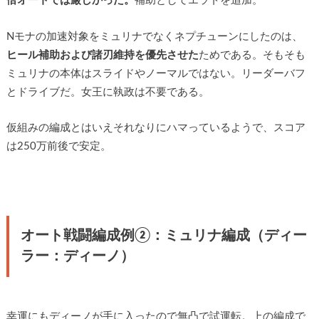
倍オートでは厳しかった。
補助としてエラトを追加。
Nモナの加速対象をミュリナでなくネプチューンにしたのは、
ヒール補助および諸刃維持を優先させた
ためである。そもそも
ミュリナの本体はスライドやノーマルではない。リーダーバフ
とドライブだ。女王に執政は不要である。
仮組みの編成とはいえそれなりにハマっているようで、スコア
は250万前後で安定。
オート戦闘編成例②：ミュリナ編成（ディー
ラー：ディーノ）
幸運にもディーノが手に入ったので無凸で試運転。上の編成で