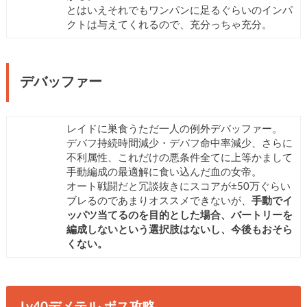
とはいえそれでもワンパンに足るぐらいのインパ
クトは与えてくれるので、充分っちゃ充分。
デバッファー
レイドに巣食うただ一人の例外デバッファー。
デバフ持続時間減少・デバフ命中率減少、さらに
不利属性、これだけの悪条件全てに上等かまして
手動編成の最適解に食い込んだ血の女帝。
オート戦闘だと冗談抜きにスコアが±50万ぐらい
ブレるのであまりオススメできないが、
手動でイ
ッパツ当てるのを目的とした場合、バートリーを
編成しないという選択肢はないし、今後もおそら
くない。