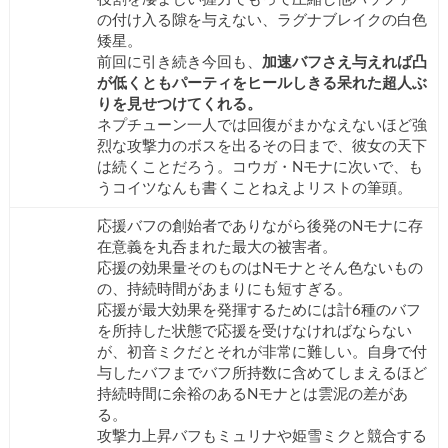
の付け入る隙を与えない、ラグナブレイクの白色
矮星。
前回に引き続き今回も、
加速バフさえ与えれば凸
が低くともパーティをヒールしきる呆れた超人ぶ
りを見せつけてくれる。
ネプチューン一人では回復がまかなえないほど強
烈な攻撃力のボスを出るその日まで、彼女の天下
は続くことだろう。コウガ・Nモナに次いで、も
うコイツなんも書くことねえよリストの筆頭。
応援バフの創始者でありながら後発のNモナに存
在意義を丸呑まれた最大の被害者。
応援の効果量そのものはNモナとそん色ないもの
の、持続時間があまりにも短すぎる。
応援が最大効果を発揮するためには計6種のバフ
を所持した状態で応援を受けなければならない
が、初音ミクだとそれが非常に難しい。自身で付
与したバフまでバフ所持数に含めてしまえるほど
持続時間に余裕のあるNモナとは雲泥の差があ
る。
攻撃力上昇バフもミュリナや姫雪ミクと競合する