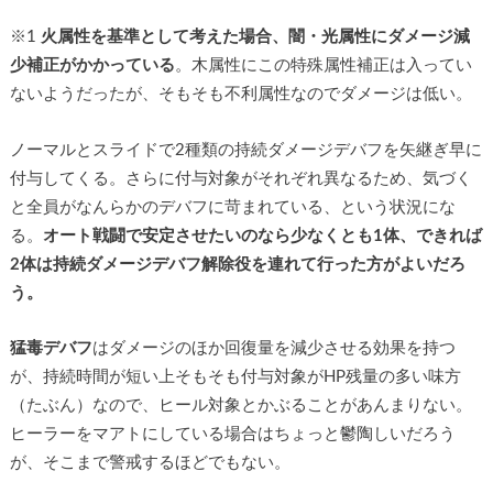
※1
火属性を基準として考えた場合、闇・光属性にダメージ減
少補正がかかっている
。木属性にこの特殊属性補正は入ってい
ないようだったが、そもそも不利属性なのでダメージは低い。
ノーマルとスライドで2種類の持続ダメージデバフを矢継ぎ早に
付与してくる。さらに付与対象がそれぞれ異なるため、気づく
と全員がなんらかのデバフに苛まれている、という状況にな
る。
オート戦闘で安定させたいのなら少なくとも1体、できれば
2体は持続ダメージデバフ解除役を連れて行った方がよいだろ
う。
猛毒デバフ
はダメージのほか回復量を減少させる効果を持つ
が、持続時間が短い上そもそも付与対象がHP残量の多い味方
（たぶん）なので、ヒール対象とかぶることがあんまりない。
ヒーラーをマアトにしている場合はちょっと鬱陶しいだろう
が、そこまで警戒するほどでもない。