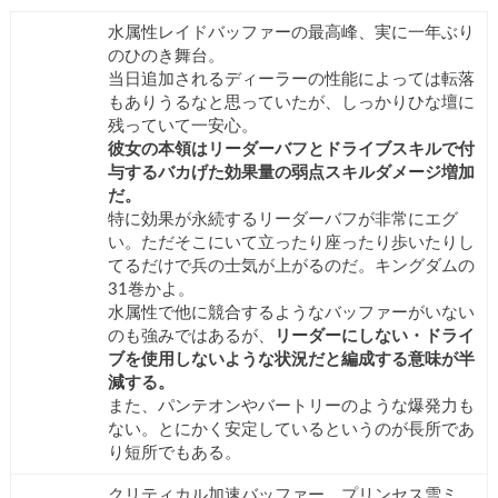
水属性レイドバッファーの最高峰、実に一年ぶり
のひのき舞台。
当日追加されるディーラーの性能によっては転落
もありうるなと思っていたが、しっかりひな壇に
残っていて一安心。
彼女の本領はリーダーバフとドライブスキルで付
与するバカげた効果量の弱点スキルダメージ増加
だ。
特に効果が永続するリーダーバフが非常にエグ
い。ただそこにいて立ったり座ったり歩いたりし
てるだけで兵の士気が上がるのだ。キングダムの
31巻かよ。
水属性で他に競合するようなバッファーがいない
のも強みではあるが、
リーダーにしない・ドライ
ブを使用しないような状況だと編成する意味が半
減する。
また、パンテオンやバートリーのような爆発力も
ない。とにかく安定しているというのが長所であ
り短所でもある。
クリティカル加速バッファー、プリンセス雪ミ