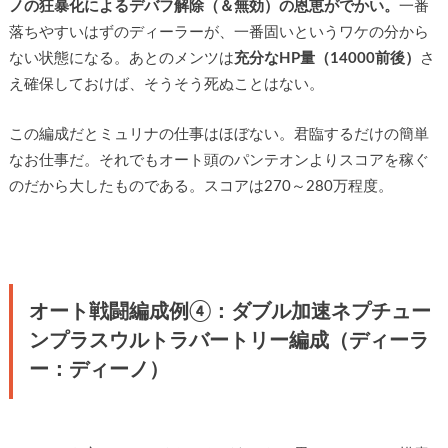
ノの狂暴化によるデバフ解除（＆無効）の恩恵がでかい。
一番
落ちやすいはずのディーラーが、一番固いというワケの分から
ない状態になる。あとのメンツは
充分なHP量（14000前後）
さ
え確保しておけば、そうそう死ぬことはない。
この編成だとミュリナの仕事はほぼない。君臨するだけの簡単
なお仕事だ。それでもオート頭のパンテオンよりスコアを稼ぐ
のだから大したものである。スコアは270～280万程度。
オート戦闘編成例④：ダブル加速ネプチュー
ンプラスウルトラバートリー編成（ディーラ
ー：ディーノ）