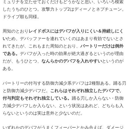
ミュリナを立たせておくだけもどうかなと思い、いろいろ模索
したうちのひとつ。攻撃力トップ2はディーノとネプチューン。
ドライブ順も同様。
周知のとおり
レイドボスにはデバフが入りにくい＆持続しにく
い
ため、デバッファーを連れていくのはあまり有効でないとさ
れてきたが、これもまた周知のとおり、
バートリーだけは例外
である。
デバフが入った時の効果が絶大過ぎるというのが理由
だが、もうひとつ、
なんらかのデバフを入れやすい
というのが
ある。
バートリーの付与する防御力減少系デバフは2種類ある。踊る刃
と防御力減少デバフだ。
これらはそれぞれ独立したデバフで、
付与判定もそれぞれ独立している。
踊る刃しか入らない・防御
力減少デバフしか入らない、という状況はあれど、どちらも入
らないというのは実は意外と少ないのだ。
いずれかのデバフがうまくフィーバーとかみ合えば、ダメージ