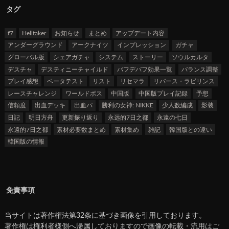
タグ
f7
Helltaker
お知らせ
まとめ
アップデート内容
アンダーグラウンド
アークナイツ
インプレッション
ガチャ
グローバル版
シェアガチャ
システム
ストーリー
ソウルカルタ
デスチャ
デスティニーチャイルド
バフデバフ効果一覧
バランス調整
プレイ感想
ベータテスト
リスト
リセマラ
リバース・ラビリンス
レースチャレンジ
ワールドボス
中国版
中国版プレイ記録
予想
信頼度
出血デッキ
出血パ
勝利の女神: NIKKE
少人数編成
影装
日記
明日方舟
更新振り返り
永远的7日之都
永遠の七日
永遠的7日之都
素材必要数まとめ
素材集め
雑記
韓国版との違い
韓国版の情報
免責事項
当サイトは著作権法第32条に基づき画像を引用しております。
著作権は権利者様側へ帰属しておりますので画像の転載・流用はご