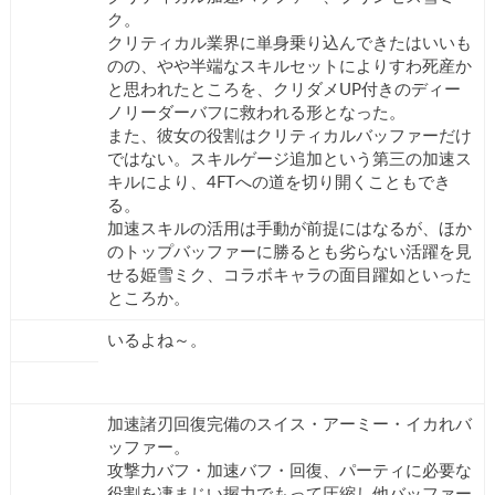
ク。
クリティカル業界に単身乗り込んできたはいいも
のの、やや半端なスキルセットによりすわ死産か
と思われたところを、クリダメUP付きのディー
ノリーダーバフに救われる形となった。
また、彼女の役割はクリティカルバッファーだけ
ではない。スキルゲージ追加という第三の加速ス
キルにより、4FTへの道を切り開くこともでき
る。
加速スキルの活用は手動が前提にはなるが、ほか
のトップバッファーに勝るとも劣らない活躍を見
せる姫雪ミク、コラボキャラの面目躍如といった
ところか。
いるよね～。
加速諸刃回復完備のスイス・アーミー・イカれバ
ッファー。
攻撃力バフ・加速バフ・回復、パーティに必要な
役割を凄まじい握力でもって圧縮し他バッファー