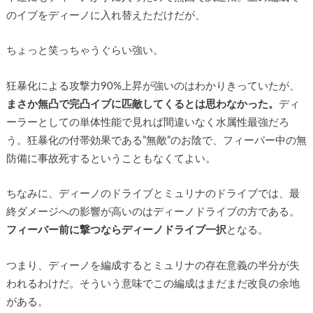
のイブをディーノに入れ替えただけだが、
ちょっと笑っちゃうぐらい強い。
狂暴化による攻撃力90%上昇が強いのはわかりきっていたが、
まさか無凸で完凸イブに匹敵してくるとは思わなかった。
ディ
ーラーとしての単体性能で見れば間違いなく水属性最強だろ
う。狂暴化の付帯効果である”無敵”のお陰で、フィーバー中の無
防備に事故死するということもなくてよい。
ちなみに、ディーノのドライブとミュリナのドライブでは、最
終ダメージへの影響が高いのはディーノドライブの方である。
フィーバー前に撃つならディーノドライブ一択
となる。
つまり、ディーノを編成するとミュリナの存在意義の半分が失
われるわけだ。そういう意味でこの編成はまだまだ改良の余地
がある。