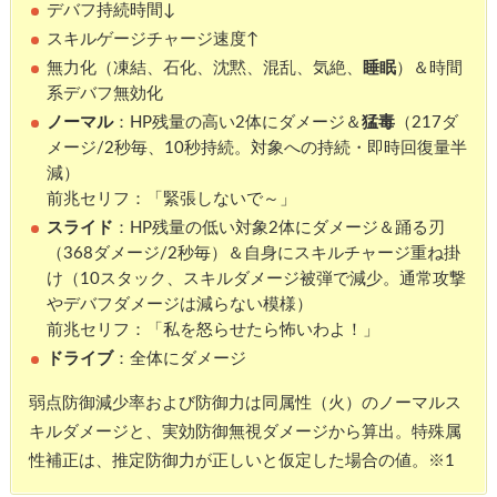
デバフ持続時間↓
スキルゲージチャージ速度↑
無力化（凍結、石化、沈黙、混乱、気絶、
睡眠
）＆時間
系デバフ無効化
ノーマル
：HP残量の高い2体にダメージ＆
猛毒
（217ダ
メージ/2秒毎、10秒持続。対象への持続・即時回復量半
減）
前兆セリフ：「緊張しないで～」
スライド
：HP残量の低い対象2体にダメージ＆踊る刃
（368ダメージ/2秒毎）＆自身にスキルチャージ重ね掛
け（10スタック、スキルダメージ被弾で減少。通常攻撃
やデバフダメージは減らない模様）
前兆セリフ：「私を怒らせたら怖いわよ！」
ドライブ
：全体にダメージ
弱点防御減少率および防御力は同属性（火）のノーマルス
キルダメージと、実効防御無視ダメージから算出。特殊属
性補正は、推定防御力が正しいと仮定した場合の値。※1