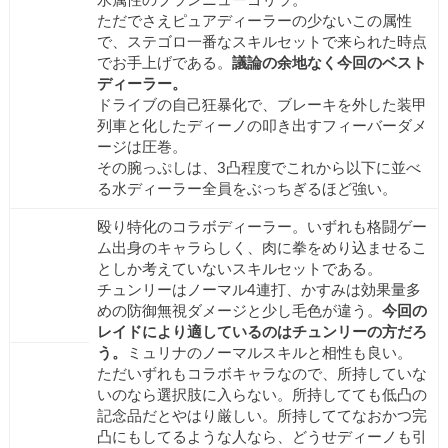
水属性のブランニューゴリラ。
ただでさえピュアディーラーの少ないこの属性
で、ステゴロ一番なスキルセットで来られた時点
でお手上げである。
議論の余地なく今回のベスト
ディーラー。
ドライブの自己狂暴化で、ブレーキを外した装甲
列車と化したディーノの叩き出すフィーバーダメ
ージは圧巻。
その腕っぷしは、3凸程度でこれから以下に並べ
る水ディーラー全員をぶっちぎるほど強い。
殴り特化のコラボディーラー。いずれも格闘ゲー
ム出身のキャラらしく、肉に拳をめり込ませるこ
としか考えていないスキルセットである。
チュンリーはノーマル4連打、かすみは効果量多
めの防御無視ダメージと少し毛色が違う。
今回の
レイドにより適しているのはチュンリーの方だろ
う。
ミュリナのノーマルスキルと相性も良い。
ただいずれもコラボキャラなので、所持していな
いのなら選択肢に入らない。所持してても低凸の
記念品だとやはり厳しい。所持しててなおかつ完
凸にもしてるような人なら、どうせディーノも引