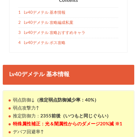
Contents
1
Lv40デメテル 基本情報
2
Lv40デメテル 攻略編成私案
3
Lv40デメテル 攻略おすすめキャラ
4
Lv40デメテル ボス攻略
Lv40デメテル 基本情報
弱点防御↓
（推定弱点防御減少率：40%）
弱点攻撃力↑
推定防御力：
2355前後（いつもと同じぐらい）
特殊属性補正：光＆闇属性からのダメージ20%減 ※1
デバフ回避率↑