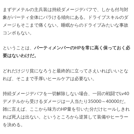
まずデメテルの主兵装は持続ダメージデバフで、しかも付与対
象がパーティ全体にバラける傾向にある。ドライブスキルのダ
メージもそこまで痛くない。睡眠からのドライブみたいな事故
コンボもない。
ということは、
パーティメンバーのHPを常に高く保っておく必
要はないわけだ。
どれだけジリ貧になろうと最終的に立ってさえいればいいとな
れば、そこまで手厚いヒールケアは必要ない。
持続ダメージデバフを一切解除しない場合、一回の戦闘でLv40
デメテルから受けるダメージは一人当たり35000～40000だ。
雑に言えば、ここから味方のHP量を引いた分だけヒールしきれ
れば死人は出ない。というところから逆算して装備やヒーラー
を決める。