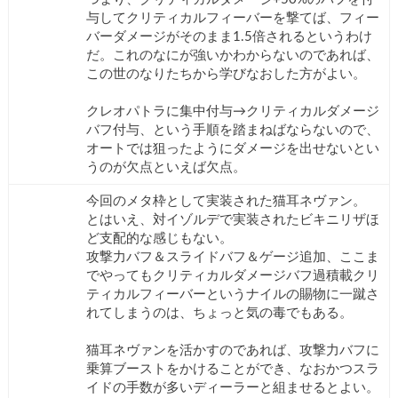
与してクリティカルフィーバーを撃てば、フィー
バーダメージがそのまま1.5倍されるというわけ
だ。これのなにが強いかわからないのであれば、
この世のなりたちから学びなおした方がよい。
クレオパトラに集中付与→クリティカルダメージ
バフ付与、という手順を踏まねばならないので、
オートでは狙ったようにダメージを出せないとい
うのが欠点といえば欠点。
今回のメタ枠として実装された猫耳ネヴァン。
とはいえ、対イゾルデで実装されたビキニリザほ
ど支配的な感じもない。
攻撃力バフ＆スライドバフ＆ゲージ追加、ここま
でやってもクリティカルダメージバフ過積載クリ
ティカルフィーバーというナイルの賜物に一蹴さ
れてしまうのは、ちょっと気の毒でもある。
猫耳ネヴァンを活かすのであれば、攻撃力バフに
乗算ブーストをかけることができ、なおかつスラ
イドの手数が多いディーラーと組ませるとよい。