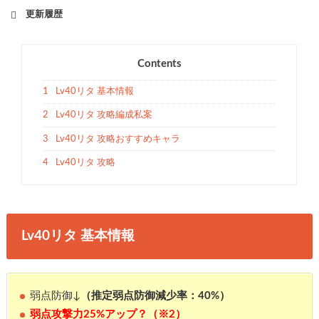
更新履歴
Contents
1
Lv40リタ 基本情報
2
Lv40リタ 攻略編成私案
3
Lv40リタ 攻略おすすめキャラ
4
Lv40リタ 攻略
Lv40リタ 基本情報
弱点防御↓
（推定弱点防御減少率：40%）
弱点攻撃力25%アップ？（※2）