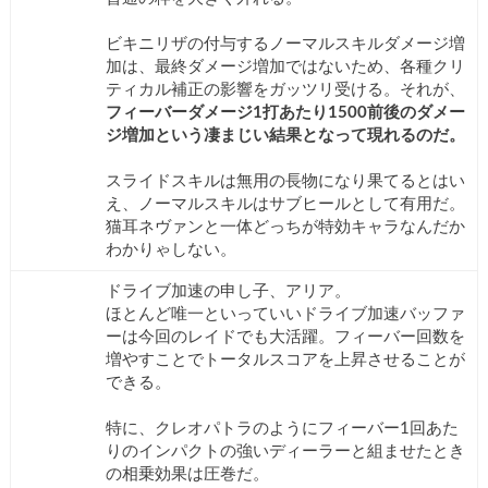
ビキニリザの付与するノーマルスキルダメージ増
加は、最終ダメージ増加ではないため、各種クリ
ティカル補正の影響をガッツリ受ける。それが、
フィーバーダメージ1打あたり1500前後のダメー
ジ増加という凄まじい結果となって現れるのだ。
スライドスキルは無用の長物になり果てるとはい
え、ノーマルスキルはサブヒールとして有用だ。
猫耳ネヴァンと一体どっちが特効キャラなんだか
わかりゃしない。
ドライブ加速の申し子、アリア。
ほとんど唯一といっていいドライブ加速バッファ
ーは今回のレイドでも大活躍。フィーバー回数を
増やすことでトータルスコアを上昇させることが
できる。
特に、クレオパトラのようにフィーバー1回あた
りのインパクトの強いディーラーと組ませたとき
の相乗効果は圧巻だ。