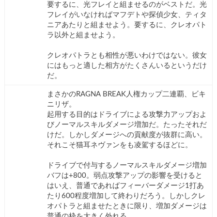
要するに、光フレイと組ませるのがベストだ。光
フレイがいなければマフデトや探偵少女、ティタ
ニアあたりと組ませよう。要するに、クレオパト
ラ以外と組ませよう。
クレオパトラとも相性が悪いわけではない。彼女
にはもっと適した相方がたくさんいるというだけ
だ。
まさかのRAGNA BREAK人権カップ二連覇、ビキ
ニリザ。
起用する目的はドライブによる攻撃力アップおよ
びノーマルスキルダメージ増加だ。たったそれだ
けだ。しかしダメージへの貢献度が抜群に高い。
それこそ猫耳ネヴァンをも凌駕するほどに。
ドライブで付与するノーマルスキルダメージ増加
バフは+800。弱点攻撃アップの影響を受けると
はいえ、普通であればフィーバーダメージ1打あ
たり600程度増加して終わりだろう。しかしクレ
オパトラと組ませたときに限り、増加ダメージは
普通の枠を大きく外れる。