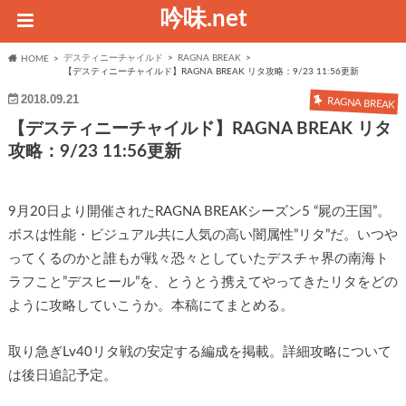
吟味.net
デスティニーチャイルド
RAGNA BREAK
HOME
【デスティニーチャイルド】RAGNA BREAK リタ攻略：9/23 11:56更新
2018.09.21
RAGNA BREAK
【デスティニーチャイルド】RAGNA BREAK リタ
攻略：9/23 11:56更新
9月20日より開催されたRAGNA BREAKシーズン5 “屍の王国”。
ボスは性能・ビジュアル共に人気の高い闇属性”リタ”だ。いつや
ってくるのかと誰もが戦々恐々としていたデスチャ界の南海ト
ラフこと”デスヒール”を、とうとう携えてやってきたリタをどの
ように攻略していこうか。本稿にてまとめる。
取り急ぎLv40リタ戦の安定する編成を掲載。詳細攻略について
は後日追記予定。