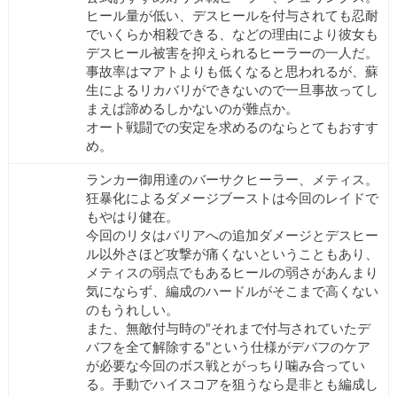
ヒール量が低い、デスヒールを付与されても忍耐
でいくらか相殺できる、などの理由により彼女も
デスヒール被害を抑えられるヒーラーの一人だ。
事故率はマアトよりも低くなると思われるが、蘇
生によるリカバリができないので一旦事故ってし
まえば諦めるしかないのが難点か。
オート戦闘での安定を求めるのならとてもおすす
め。
ランカー御用達のバーサクヒーラー、メティス。
狂暴化によるダメージブーストは今回のレイドで
もやはり健在。
今回のリタはバリアへの追加ダメージとデスヒー
ル以外さほど攻撃が痛くないということもあり、
メティスの弱点でもあるヒールの弱さがあんまり
気にならず、編成のハードルがそこまで高くない
のもうれしい。
また、無敵付与時の"それまで付与されていたデ
バフを全て解除する"という仕様がデバフのケア
が必要な今回のボス戦とがっちり噛み合ってい
る。手動でハイスコアを狙うなら是非とも編成し