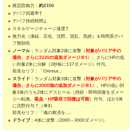
推定防御力：
約2350
デバフ回避率↑
デバフ持続時間↓
スキルゲージチャージ速度↑
無力化（凍結、石化、沈黙、混乱、気絶）＆時間系デバ
フ無効化
ノーマル
：ランダム対象2体に攻撃（
対象がバリア中の
場合、さらに3220の追加ダメージ※1
）。さらにHPの低
い対象2体に分解（2秒毎に137ダメージ）付与。
前兆セリフ：「Oremus.」
スライド
：ランダム対象3体に攻撃（
対象がバリア中の
場合、さらに3000強の追加ダメージ※1
）。HPの低い対
象3体のうち2体にデスヒール（持続・即時回復をダメー
ジへ転換。
吸血・HP吸収で回復は可能
）付与、ほか1体
に沈黙付与？（
※3
）
前兆セリフ：「魂の救済を…」
ドライブ
：4体に攻撃（2000～3000ダメージ）