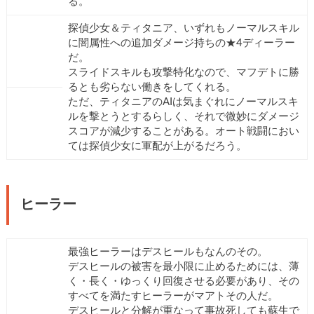
る。
探偵少女＆ティタニア、いずれもノーマルスキル
に闇属性への追加ダメージ持ちの★4ディーラー
だ。
スライドスキルも攻撃特化なので、マフデトに勝
るとも劣らない働きをしてくれる。
ただ、ティタニアのAIは気まぐれにノーマルスキ
ルを撃とうとするらしく、それで微妙にダメージ
スコアが減少することがある。オート戦闘におい
ては探偵少女に軍配が上がるだろう。
ヒーラー
最強ヒーラーはデスヒールもなんのその。
デスヒールの被害を最小限に止めるためには、薄
く・長く・ゆっくり回復させる必要があり、その
すべてを満たすヒーラーがマアトその人だ。
デスヒールと分解が重なって事故死しても蘇生で