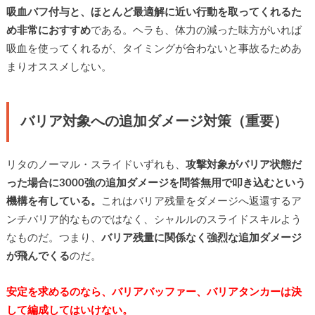
吸血バフ付与と、ほとんど最適解に近い行動を取ってくれるた
め非常におすすめ
である。ヘラも、体力の減った味方がいれば
吸血を使ってくれるが、タイミングが合わないと事故るためあ
まりオススメしない。
バリア対象への追加ダメージ対策（重要）
リタのノーマル・スライドいずれも、
攻撃対象がバリア状態だ
った場合に3000強の追加ダメージを問答無用で叩き込むという
機構を有している。
これはバリア残量をダメージへ返還するア
ンチバリア的なものではなく、シャルルのスライドスキルよう
なものだ。つまり、
バリア残量に関係なく強烈な追加ダメージ
が飛んでくる
のだ。
安定を求めるのなら、バリアバッファー、バリアタンカーは決
して編成してはいけない。