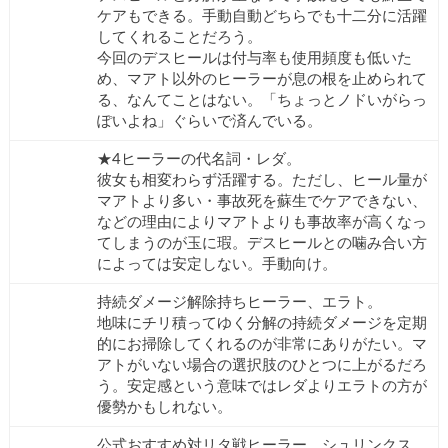
ケアもできる。手動自動どちらでも十二分に活躍
してくれることだろう。
今回のデスヒールは付与率も使用頻度も低いた
め、マアト以外のヒーラーが息の根を止められて
る、なんてことはない。「ちょっとノドいがらっ
ぽいよね」ぐらいで済んでいる。
★4ヒーラーの代名詞・レダ。
彼女も相変わらず活躍する。ただし、ヒール量が
マアトより多い・事故死を蘇生でケアできない、
などの理由によりマアトよりも事故率が高くなっ
てしまうのが玉に瑕。デスヒールとの噛み合い方
によっては安定しない。手動向け。
持続ダメージ解除持ちヒーラー、エラト。
地味にチリ積ってゆく分解の持続ダメージを定期
的にお掃除してくれるのが非常にありがたい。マ
アトがいない場合の選択肢のひとつに上がるだろ
う。安定感という意味ではレダよりエラトの方が
優勢かもしれない。
公式おすすめ対リタ戦ヒーラー、シュリンクス。