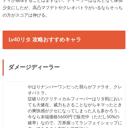
ティが崩壊することはまずない。ディーラーはなんとなく探偵
少女にしたが、高凸マフデトやクレオパトラがいるならそっち
の方がスコアは伸びる。
Lv40リタ 攻略おすすめキャラ
ダメージディーラー
やはりナンバーワンだった我らがファラオ、クレ
オパトラ。
掟破りのクリティカルフィーバーはリタ戦におい
ても大健在。威力もさることながらキマったとき
の爽快感がクセになってしまった人も多かろう。
今なら末端価格5600円で販売中（ただし50%の
確率）なので、万券握ってランフェイショップに