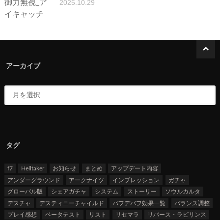
2025.10.29
アーカイブ
タグ
f7
Helltaker
お知らせ
まとめ
アップデート内容
アンダーグラウンド
アークナイツ
インプレッション
ガチャ
グローバル版
シェアガチャ
システム
ストーリー
ソウルカルタ
デスチャ
デスティニーチャイルド
バフデバフ効果一覧
バランス調整
プレイ感想
ベータテスト
リスト
リセマラ
リバース・ラビリンス