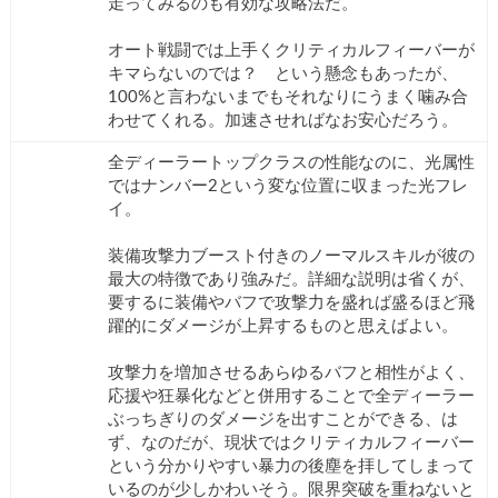
走ってみるのも有効な攻略法だ。
オート戦闘では上手くクリティカルフィーバーが
キマらないのでは？ という懸念もあったが、
100%と言わないまでもそれなりにうまく噛み合
わせてくれる。加速させればなお安心だろう。
全ディーラートップクラスの性能なのに、光属性
ではナンバー2という変な位置に収まった光フレ
イ。
装備攻撃力ブースト付きのノーマルスキルが彼の
最大の特徴であり強みだ。詳細な説明は省くが、
要するに装備やバフで攻撃力を盛れば盛るほど飛
躍的にダメージが上昇するものと思えばよい。
攻撃力を増加させるあらゆるバフと相性がよく、
応援や狂暴化などと併用することで全ディーラー
ぶっちぎりのダメージを出すことができる、は
ず、なのだが、現状ではクリティカルフィーバー
という分かりやすい暴力の後塵を拝してしまって
いるのが少しかわいそう。限界突破を重ねないと