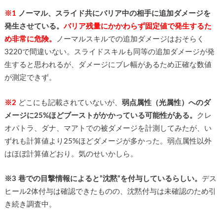
※1
ノーマル、スライド共にバリア中の相手に追加ダメージを
発生させている。
バリア残量にかかわらず固定値で発生するた
め非常に危険。
ノーマルスキルでの追加ダメージはおそらく
3220で間違いない。スライドスキルも同等の追加ダメージが発
生すると思われるが、ダメージにブレ幅があるため正確な数値
が測定できず。
※2
どこにも記載されていないが、
弱点属性（光属性）へのダ
メージに25%ほどブーストがかかっている可能性がある。
クレ
オパトラ、ダナ、マアトでの被ダメージを計測してみたが、い
ずれも計算値より25%ほどダメージが多かった。弱点属性以外
はほぼ計算値どおり。気のせいかしら。
※3
巷での目撃情報によると”沈黙”を付与しているらしい。
デス
ヒール2体付与は確認できたものの、沈黙付与は未確認のため引
き続き調査中。