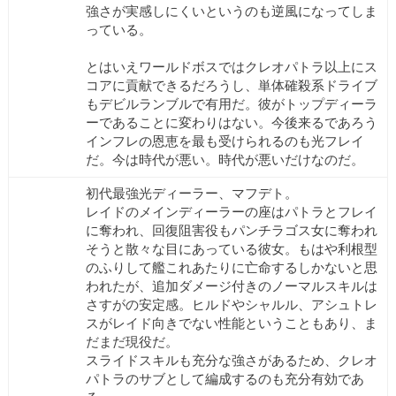
強さが実感しにくいというのも逆風になってしま
っている。
とはいえワールドボスではクレオパトラ以上にス
コアに貢献できるだろうし、単体確殺系ドライブ
もデビルランブルで有用だ。彼がトップディーラ
ーであることに変わりはない。今後来るであろう
インフレの恩恵を最も受けられるのも光フレイ
だ。今は時代が悪い。時代が悪いだけなのだ。
初代最強光ディーラー、マフデト。
レイドのメインディーラーの座はパトラとフレイ
に奪われ、回復阻害役もパンチラゴス女に奪われ
そうと散々な目にあっている彼女。もはや利根型
のふりして艦これあたりに亡命するしかないと思
われたが、追加ダメージ付きのノーマルスキルは
さすがの安定感。ヒルドやシャルル、アシュトレ
スがレイド向きでない性能ということもあり、ま
だまだ現役だ。
スライドスキルも充分な強さがあるため、クレオ
パトラのサブとして編成するのも充分有効であ