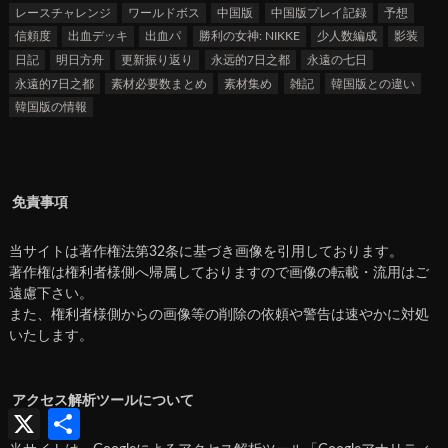
レースチャレンジ
ワールドボス
中国版
中国版プレイ記録
予想
信頼度
出血デッキ
出血パ
勝利の女神: NIKKE
少人数編成
影装
日記
明日方舟
更新振り返り
永远的7日之都
永遠の七日
永遠的7日之都
素材必要数まとめ
素材集め
雑記
韓国版との違い
韓国版の情報
免責事項
当サイトは著作権法第32条に基づき画像を引用しております。
著作権は権利者様側へ帰属しておりますので画像の転載・流用はご
遠慮下さい。
また、権利者様側からの画像等の削除の依頼や警告は速やかに対処
いたします。
アクセス解析ツールについて
X
共
有