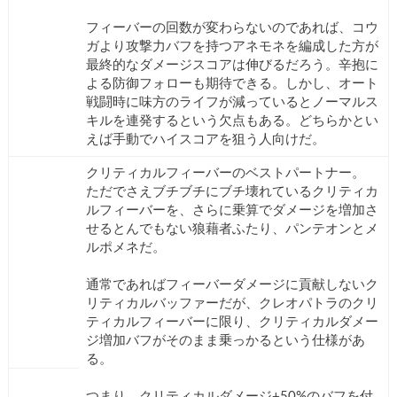
フィーバーの回数が変わらないのであれば、コウ
ガより攻撃力バフを持つアネモネを編成した方が
最終的なダメージスコアは伸びるだろう。辛抱に
よる防御フォローも期待できる。しかし、オート
戦闘時に味方のライフが減っているとノーマルス
キルを連発するという欠点もある。どちらかとい
えば手動でハイスコアを狙う人向けだ。
クリティカルフィーバーのベストパートナー。
ただでさえブチブチにブチ壊れているクリティカ
ルフィーバーを、さらに乗算でダメージを増加さ
せるとんでもない狼藉者ふたり、パンテオンとメ
ルポメネだ。
通常であればフィーバーダメージに貢献しないク
リティカルバッファーだが、クレオパトラのクリ
ティカルフィーバーに限り、クリティカルダメー
ジ増加バフがそのまま乗っかるという仕様があ
る。
つまり、クリティカルダメージ+50%のバフを付