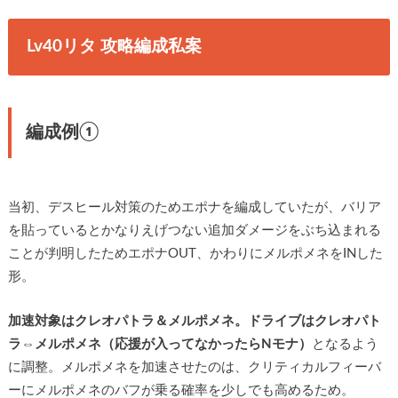
Lv40リタ 攻略編成私案
編成例①
当初、デスヒール対策のためエポナを編成していたが、バリア
を貼っているとかなりえげつない追加ダメージをぶち込まれる
ことが判明したためエポナOUT、かわりにメルポメネをINした
形。
加速対象はクレオパトラ＆メルポメネ。ドライブはクレオパト
ラ⇔メルポメネ（応援が入ってなかったらNモナ）
となるよう
に調整。メルポメネを加速させたのは、クリティカルフィーバ
ーにメルポメネのバフが乗る確率を少しでも高めるため。