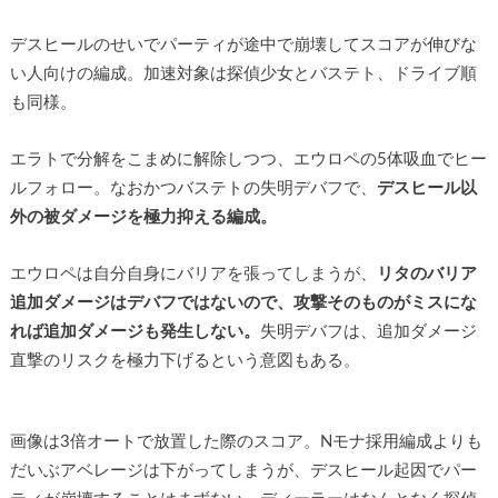
デスヒールのせいでパーティが途中で崩壊してスコアが伸びな
い人向けの編成。加速対象は探偵少女とバステト、ドライブ順
も同様。
エラトで分解をこまめに解除しつつ、エウロペの5体吸血でヒー
ルフォロー。なおかつバステトの失明デバフで、
デスヒール以
外の被ダメージを極力抑える編成。
エウロペは自分自身にバリアを張ってしまうが、
リタのバリア
追加ダメージはデバフではないので、攻撃そのものがミスにな
れば追加ダメージも発生しない。
失明デバフは、追加ダメージ
直撃のリスクを極力下げるという意図もある。
画像は3倍オートで放置した際のスコア。Nモナ採用編成よりも
だいぶアベレージは下がってしまうが、デスヒール起因でパー